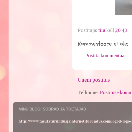
Postitaja:
tiia
kell
20:43
Kommentaare ei ole:
Postita kommentaar
Uuem postitus
Tellimine:
Postituse komm
MINU BLOGI SÕBRAD JA TOETAJAD
http://www.tasutaturundusjainternetiturundus.com/logod-log