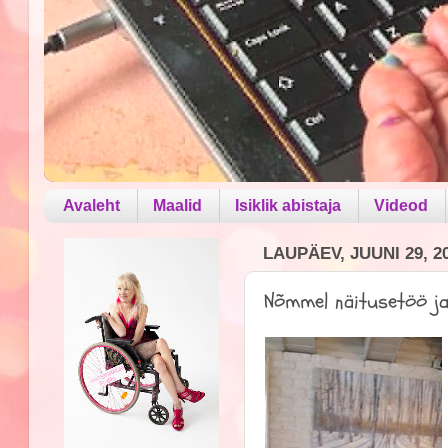
Avaleht
Maalid
Isiklik abistaja
Videod
LAUPÄEV, JUUNI 29, 2
Nõmmel näitusetöö ja