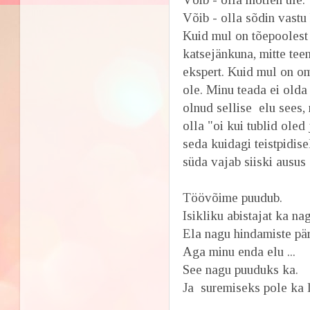
Võib - olla sõdin vastu 
Kuid mul on tõepoolest
katsejänkuna, mitte teen
ekspert. Kuid mul on o
ole. Minu teada ei olda 
olnud sellise elu sees,
olla "oi kui tublid oled
seda kuidagi teistpidise
süda vajab siiski ausus 
Töövõime puudub.
Isikliku abistajat ka na
Ela nagu hindamiste pär
Aga minu enda elu ...
See nagu puuduks ka.
Ja suremiseks pole ka l