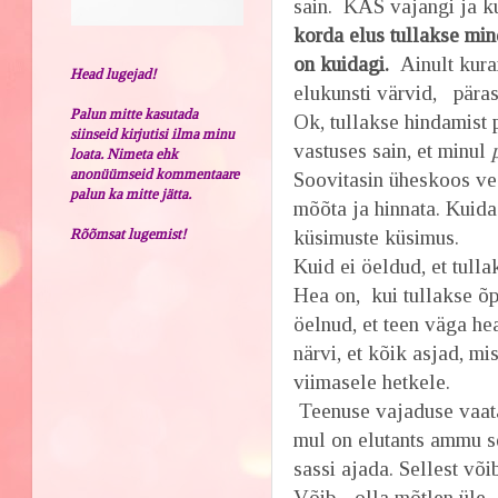
sain. KAS vajangi ja ku
korda elus tullakse mi
on kuidagi.
Ainult kur
Head lugejad!
elukunsti värvid, päras
Palun mitte kasutada
Ok, tullakse hindamist p
siinseid kirjutisi ilma minu
vastuses sain, et minul
loata. Nimeta ehk
anonüümseid kommentaare
Soovitasin üheskoos vee
palun ka mitte jätta.
mõõta ja hinnata. Kuidas
Rõõmsat lugemist!
küsimuste küsimus.
Kuid ei öeldud, et tulla
Hea on, kui tullakse õ
öelnud, et teen väga h
närvi, et kõik asjad, m
viimasele hetkele.
Teenuse vajaduse vaata
mul on elutants ammu se
sassi ajada. Sellest või
Võib - olla mõtlen üle.