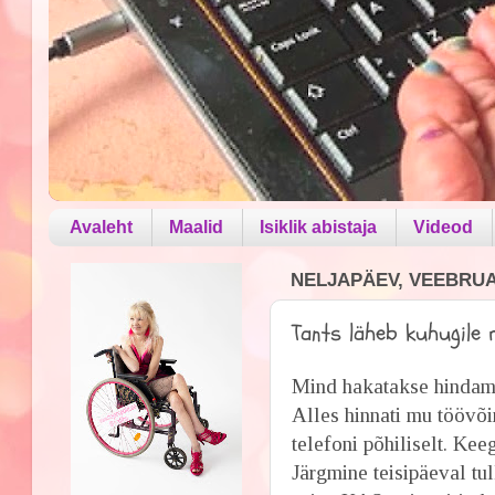
Avaleht
Maalid
Isiklik abistaja
Videod
NELJAPÄEV, VEEBRUAR
Tants läheb kuhugile
Mind hakatakse hindam
Alles hinnati mu töövõi
telefoni põhiliselt. Kee
Järgmine teisipäeval tu