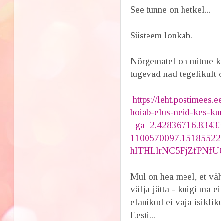
See tunne on hetkel...
Süsteem lonkab.
Nõrgematel on mitme kor
tugevad nad tegelikult 
https://leht.postimees
hoiab-elus-neid-kes-k
_ga=2.42836716.8343
1100570097.1518552
hITHLlrNC5FjZfPNfU
Mul on hea meel, et vä
välja jätta - kuigi ma
elanikud ei vaja isiklik
Eesti...