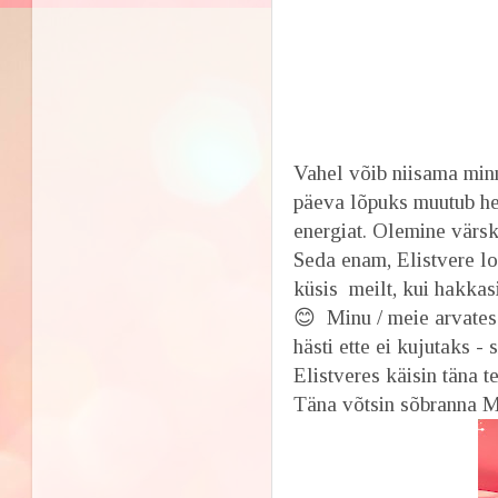
Vahel võib niisama minn
päeva lõpuks muutub h
energiat. Olemine vär
Seda enam, Elistvere l
küsis meilt, kui hakkas
😊 Minu / meie arvates 
hästi ette ei kujutaks 
Elistveres käisin täna t
Täna võtsin sõbranna M