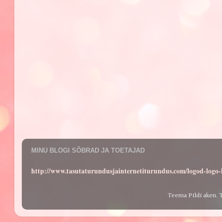
MINU BLOGI SÕBRAD JA TOETAJAD
http://www.tasutaturundusjainternetiturundus.com/logod-log
Teema Pildi aken. 