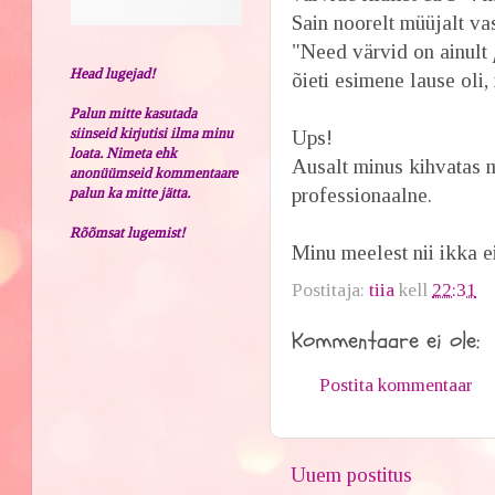
Sain noorelt müüjalt va
"Need värvid on ainult
Head lugejad!
õieti esimene lause oli,
Palun mitte kasutada
siinseid kirjutisi ilma minu
Ups!
loata. Nimeta ehk
Ausalt minus kihvatas m
anonüümseid kommentaare
professionaalne.
palun ka mitte jätta.
Rõõmsat lugemist!
Minu meelest nii ikka ei
Postitaja:
tiia
kell
22:31
Kommentaare ei ole:
Postita kommentaar
Uuem postitus