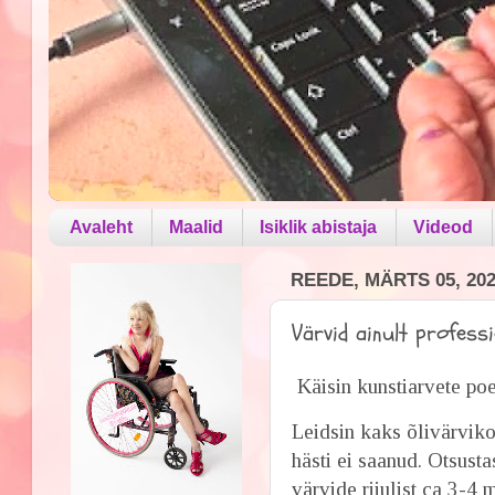
Avaleht
Maalid
Isiklik abistaja
Videod
REEDE, MÄRTS 05, 20
Värvid ainult professi
Käisin kunstiarvete poe
Leidsin kaks õlivärvikom
hästi ei saanud. Otsusta
värvide riiulist ca 3-4 