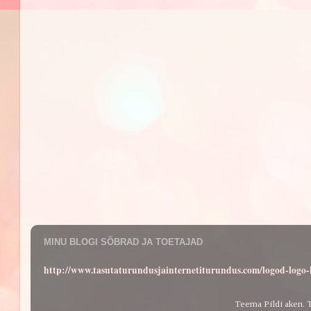
MINU BLOGI SÕBRAD JA TOETAJAD
http://www.tasutaturundusjainternetiturundus.com/logod-log
Teema Pildi aken. 