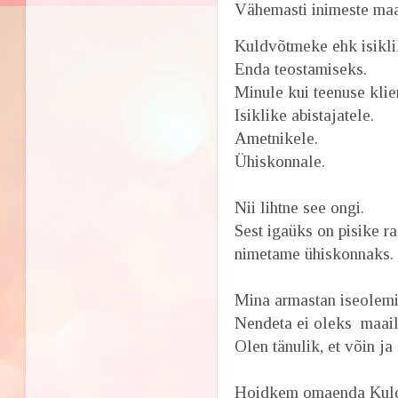
Vähemasti inimeste ma
Kuldvõtmeke ehk isikli
Enda teostamiseks.
Minule kui teenuse klie
Isiklike abistajatele.
Ametnikele.
Ühiskonnale.
Nii lihtne see ongi.
Sest igaüks on pisike
nimetame ühiskonnaks
Mina armastan iseolemis
Nendeta ei oleks maailm
Olen tänulik, et võin ja
Hoidkem omaenda Kuld