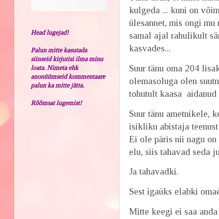
kulgeda ... kuni on või
ülesannet, mis ongi mu 
Head lugejad!
samal ajal rahulikult s
kasvades...
Palun mitte kasutada
siinseid kirjutisi ilma minu
Suur tänu oma 204 lisak
loata. Nimeta ehk
anonüümseid kommentaare
olemasoluga olen suutn
palun ka mitte jätta.
tohutult kaasa aidanu
Rõõmsat lugemist!
Suur tänu ametnikele, k
isikliku abistaja teenust
Ei ole päris nii nagu o
elu, siis tahavad seda j
Ja tahavadki.
Sest igaüks elabki oma
Mitte keegi ei saa anda