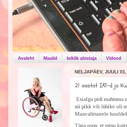
Avaleht
Maalid
Isiklik abistaja
Videod
NELJAPÄEV, JUULI 01,
21 aastat IAT-d ja Ku
Esialgu pidi mahtuma m
nii pikk või lühike oli 
Maavalitsusele hoolde
Täna usun, et minu kait