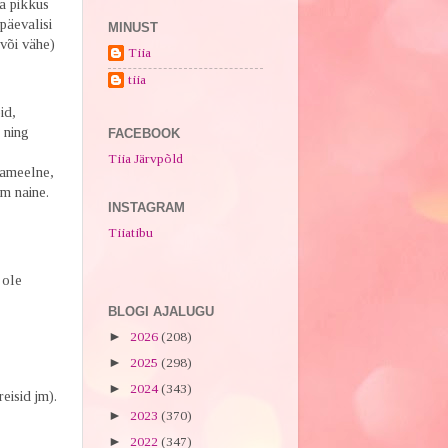
a pikkus
päevalisi
MINUST
või vähe)
Tiia
tiia
id,
 ning
FACEBOOK
Tiia Järvpõld
sameelne,
em naine.
INSTAGRAM
Tiiatibu
 ole
BLOGI AJALUGU
►
2026
(208)
►
2025
(298)
►
2024
(343)
eisid jm).
►
2023
(370)
►
2022
(347)