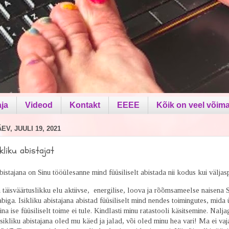
aja
Videod
Kontakt
EEEE
Kõik on veel võima
V, JUULI 19, 2021
ikliku abistajat
bistajana on Sinu tööülesanne mind füüsiliselt abistada nii kodus kui välja
äisväärtuslikku elu aktiivse, energilise, loova ja rõõmsameelse naisena 
 abiga. Isikliku abistajana abistad füüsiliselt mind nendes toimingutes, mida 
na ise füüsiliselt toime ei tule. Kindlasti minu ratastooli käsitsemine. Nalja
isikliku abistajana oled mu käed ja jalad, või oled minu hea vari! Ma ei vaj