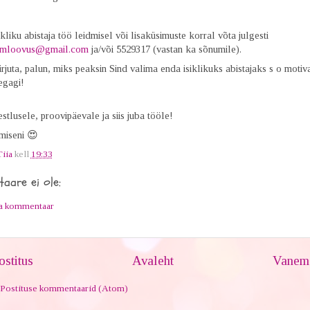
ikliku abistaja töö leidmisel või lisaküsimuste korral võta julgesti
tmloovus@gmail.com
ja/või 5529317 (vastan ka sõnumile).
rjuta, palun, miks peaksin Sind valima enda isiklikuks abistajaks s o motiva
segagi!
stlusele, proovipäevale ja siis juba tööle!
iseni 😍
Tiia
kell
19:33
aare ei ole:
ta kommentaar
stitus
Avaleht
Vanem 
Postituse kommentaarid (Atom)