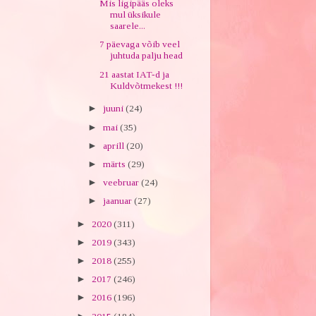
Mis ligipääs oleks
mul üksikule
saarele...
7 päevaga võib veel
juhtuda palju head
21 aastat IAT-d ja
Kuldvõtmekest !!!
►
juuni
(24)
►
mai
(35)
►
aprill
(20)
►
märts
(29)
►
veebruar
(24)
►
jaanuar
(27)
►
2020
(311)
►
2019
(343)
►
2018
(255)
►
2017
(246)
►
2016
(196)