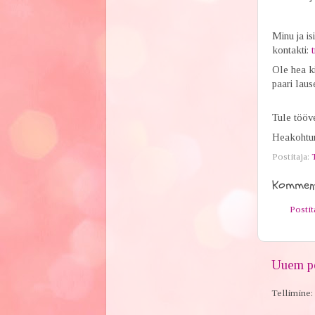
Minu ja is
kontakti:
Ole hea ki
paari lau
Tule tööve
Heakohtum
Postitaja:
Komment
Posti
Uuem po
Tellimine: