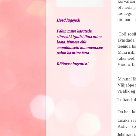
kõrvalabi 
oleneda pa
tööaegu - 
töötunde n
Head lugejad!
Palun mitte kasutada
Töö sobib 
siinseid kirjutisi ilma minu
avardada o
loata. Nimeta ehk
teenida li
anonüümseid kommentaare
Minu isikl
palun ka mitte jätta.
rahumeelne
Rõõmsat lugemist!
Võid olla
Minust läh
Väljaõpe 
vajalik eg
Tööandja
On hea
ko
Lisaks saa
Kohv - sö
Juhiload j