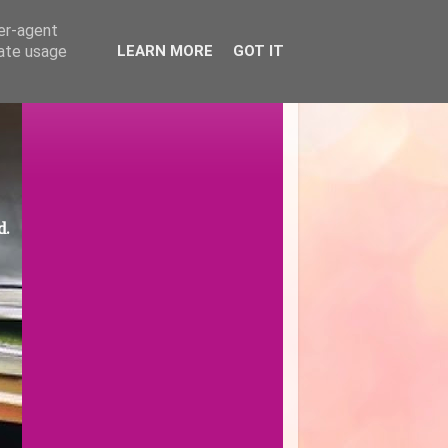
ser-agent
rate usage
LEARN MORE
GOT IT
d.