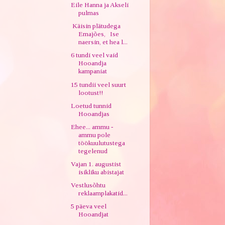
Eile Hanna ja Akseli
pulmas
Käisin plätudega
Emajões, Ise
naersin, et hea l...
6 tundi veel vaid
Hooandja
kampaniat
15 tundii veel suurt
lootust!!
Loetud tunnid
Hooandjas
Ehee... ammu -
ammu pole
töökuulutustega
tegelenud
Vajan 1. augustist
isikliku abistajat
Vestlusõhtu
reklaamplakatid...
5 päeva veel
Hooandjat