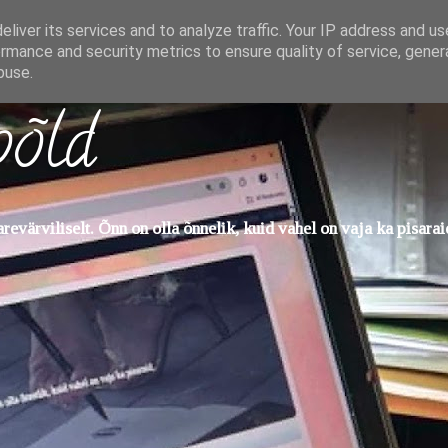
liver its services and to analyze traffic. Your IP address and u
rmance and security metrics to ensure quality of service, gene
buse.
põld
evärviliselt. Õnn on olla õnnelik, kuid vahel on vaja ka pisarai