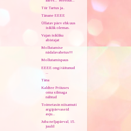
ääres... Meenut...
Tiir Tartus ja..
Tänane EEEE
Üllatav päev ehk uus
isiklik olemas.
Vajan isikliku
abistajat
Mollutamise
nädalavahetus!!!
Mollutamispaus
EEEE ongi täitunud
...
Täna
Kaldtee Priiuses
oma silmaga
nähtud
Toimetasin niisamuti
argipäevaseid
asju...
Juba neljapäeval, 15.
juulil