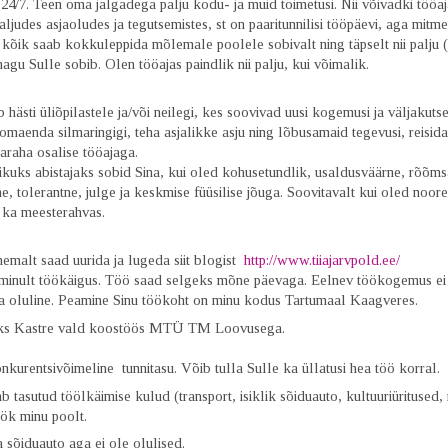
24/7. Teen oma jalgadega palju kodu- ja muid toimetusi. Nii võivadki tööaj
ljudes asjaoludes ja tegutsemistes, st on paaritunnilisi tööpäevi, aga mitme
kõik saab kokkuleppida mõlemale poolele sobivalt ning täpselt nii palju (
agu Sulle sobib. Olen tööajas paindlik nii palju, kui võimalik.
hästi üliõpilastele ja/või neilegi, kes soovivad uusi kogemusi ja väljakutse
maenda silmaringigi, teha asjalikke asju ning lõbusamaid tegevusi, reisida
saraha osalise tööajaga.
ikuks abistajaks sobid Sina, kui oled
kohusetundlik, usaldusväärne, rõõm
, tolerantne, julge ja keskmise füüsilise jõuga. Soovitavalt kui oled noor
 ka meesterahvas.
emalt saad uurida ja lugeda siit blogist
http://www.tiiajarvpold.ee/
minult töökäigus. Töö saad selgeks mõne päevaga. Eelnev töökogemus ei
a oluline.
Peamine Sinu töökoht on minu kodus Tartumaal Kaagveres.
ks Kastre vald koostöös MTÜ TM Loovusega.
nkurentsivõimeline tunnitasu. Võib tulla Sulle ka üllatusi hea töö korral.
b tasutud töölkäimise kulud (transport, isiklik sõiduauto, kultuuriüritused, r
ök minu poolt.
a sõiduauto aga ei ole olulised.