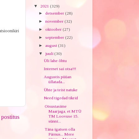
▼
2021
(329)
►
detsember
(28)
►
november
(32)
►
oktoober
(27)
tsioonikiri
►
september
(22)
►
august
(31)
▼
juuli
(30)
Üli lahe õhtu
Internet sai otsa!!!
Augustis püüan
üllatada...
Ühte ja teist natuke
Need tigedad tikrid
Otsustasime
Maarjaga, et MTÜ
postitus
TM Loovuse 15.
sünni...
Täna igatsen olla
Pärnus... Mere