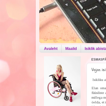
Avaleht
Maalid
Isiklik abist
ESMASPÄE
Vajan is
Isikliku a
Elan oma t
füüsiliste
millega mi
öelda, et 