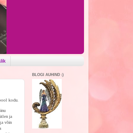
lik
BLOGI AUHIND :)
spool kodu.
Sinu
ütlen ja
ga võin
a