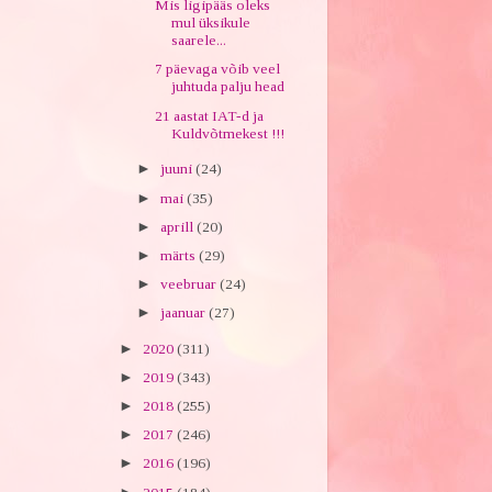
Mis ligipääs oleks
mul üksikule
saarele...
7 päevaga võib veel
juhtuda palju head
21 aastat IAT-d ja
Kuldvõtmekest !!!
►
juuni
(24)
►
mai
(35)
►
aprill
(20)
►
märts
(29)
►
veebruar
(24)
►
jaanuar
(27)
►
2020
(311)
►
2019
(343)
►
2018
(255)
►
2017
(246)
►
2016
(196)