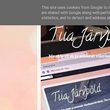
This site uses cookies from Google to de
are shared with Google along with perfo
statistics, and to detect and address a
Tiia Järv
Mu süda särab ja armastab vikerkaar