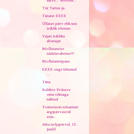
ääres... Meenut...
Tiir Tartus ja..
Tänane EEEE
Üllatav päev ehk uus
isiklik olemas.
Vajan isikliku
abistajat
Mollutamise
nädalavahetus!!!
Mollutamispaus
EEEE ongi täitunud
...
Täna
Kaldtee Priiuses
oma silmaga
nähtud
Toimetasin niisamuti
argipäevaseid
asju...
Juba neljapäeval, 15.
juulil