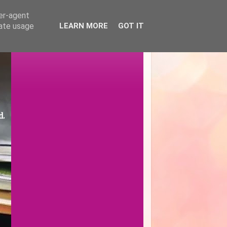
ser-agent
rate usage
LEARN MORE
GOT IT
d.