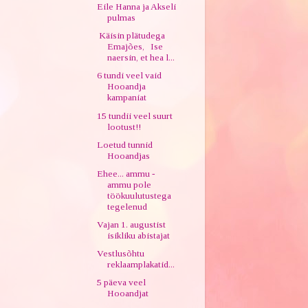
Eile Hanna ja Akseli
pulmas
Käisin plätudega
Emajões, Ise
naersin, et hea l...
6 tundi veel vaid
Hooandja
kampaniat
15 tundii veel suurt
lootust!!
Loetud tunnid
Hooandjas
Ehee... ammu -
ammu pole
töökuulutustega
tegelenud
Vajan 1. augustist
isikliku abistajat
Vestlusõhtu
reklaamplakatid...
5 päeva veel
Hooandjat