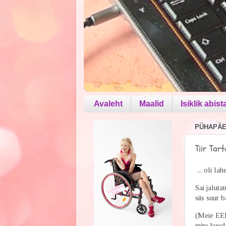
Avaleht
Maalid
Isiklik abist
PÜHAPÄEV
Tiir Tart
... oli lah
Sai jaluta
siis suur 
(Meie EEEE
mitu kuud 