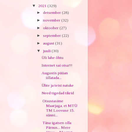
▼
2021
(329)
►
detsember
(28)
►
november
(32)
►
oktoober
(27)
►
september
(22)
►
august
(31)
▼
juuli
(30)
Üli lahe õhtu
Internet sai otsa!!!
Augustis püüan
üllatada...
Ühte ja teist natuke
Need tigedad tikrid
Otsustasime
Maarjaga, et MTÜ
TM Loovuse 15.
sünni...
Täna igatsen olla
Pärnus... Mere