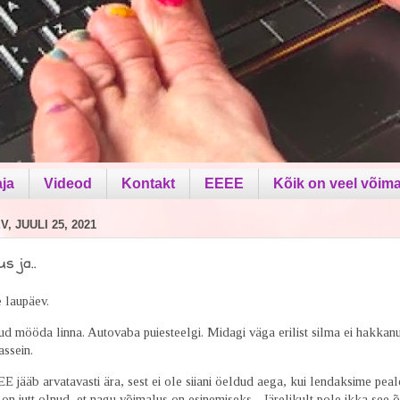
aja
Videod
Kontakt
EEEE
Kõik on veel võima
, JUULI 25, 2021
us ja..
e laupäev.
tud mööda linna. Autovaba puiesteelgi. Midagi väga erilist silma ei hakkanu
bassein.
 jääb arvatavasti ära, sest ei ole siiani öeldud aega, kui lendaksime peal
on jutt olnud, et nagu võimalus on esinemiseks... Järelikult pole ikka see 