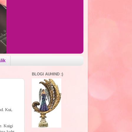
lik
BLOGI AUHIND :)
d. Kui,
e. Kuigi
õige koht