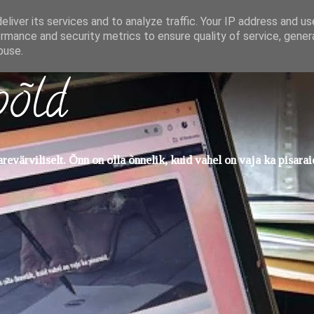
liver its services and to analyze traffic. Your IP address and u
rmance and security metrics to ensure quality of service, gene
buse.
põld
evärviliselt. Õnn on olla õnnelik, kuid vahel on vaja ka pisarai