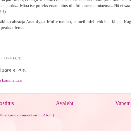
ie jaoks... Mina ise poleks enam nõus üle öö esinema minema... Nii ei saa l
!!!)
sikliku abistaja Anatolyga. Mulle tundub, et meil tuleb ehk hea klapp. Na
a peaks olema.
Tiia
kell
00:31
aare ei ole:
ta kommentaar
stitus
Avaleht
Vanem 
Postituse kommentaarid (Atom)