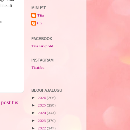
ihtsalt
MINUST
Tiia
gu
tiia
FACEBOOK
Tiia Järvpõld
INSTAGRAM
Tiiatibu
BLOGI AJALUGU
►
2026
(206)
postitus
►
2025
(298)
►
2024
(343)
►
2023
(370)
►
2022
(347)