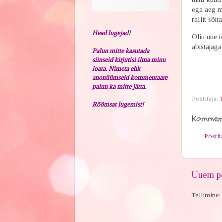
ega aeg me
rallit sõita
Head lugejad!
Olin uue i
abistajag
Palun mitte kasutada
siinseid kirjutisi ilma minu
loata. Nimeta ehk
anonüümseid kommentaare
palun ka mitte jätta.
Postitaja:
Rõõmsat lugemist!
Komment
Posti
Uuem po
Tellimine: