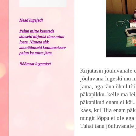
Head lugejad!
Palun mitte kasutada
siinseid kirjutisi ilma minu
loata. Nimeta ehk
anonüümseid kommentaare
palun ka mitte jätta.
Rõõmsat lugemist!
Kirjutasin jõuluvanale o
jõuluvana lugeski mu mu
jama, aga täna õhtul tõi 
päkapikku, kelle ma lei
päkapikud enam ei käi...
käes, kui Tiia enam pä
mingit lõppu ei ole ega t
Tuhat tänu jõuluvanale 