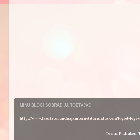
MINU BLOGI SÕBRAD JA TOETAJAD
http://www.tasutaturundusjainternetiturundus.com/logod-log
Teema Pildi aken. 