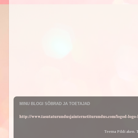
MINU BLOGI SÕBRAD JA TOETAJAD
http://www.tasutaturundusjainternetiturundus.com/logod-log
Teema Pildi aken. 