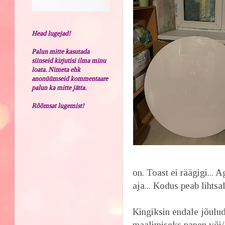
Head lugejad!
Palun mitte kasutada
siinseid kirjutisi ilma minu
loata. Nimeta ehk
anonüümseid kommentaare
palun ka mitte jätta.
Rõõmsat lugemist!
on. Toast ei räägigi... 
aja... Kodus peab lihtsa
Kingiksin endale jõulu
maalimiseks panen või/j