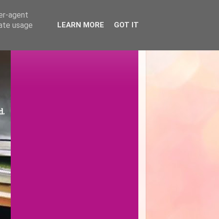
ser-agent
rate usage
LEARN MORE
GOT IT
d.