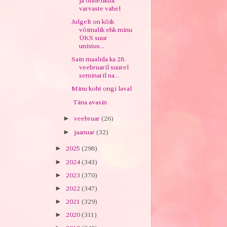
ja õnnelikult
varvaste vahel
Julgelt on kõik
võimalik ehk minu
ÜKS suur
unistus...
Sain maalida ka 28.
veebruaril suurel
seminaril na...
Minu koht ongi laval
Täna avasin
►
veebruar
(26)
►
jaanuar
(32)
►
2025
(298)
►
2024
(343)
►
2023
(370)
►
2022
(347)
►
2021
(329)
►
2020
(311)