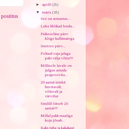
►
aprill
(25)
▼
märts
(35)
postitus
See on armastus...
Luba liblikad lendu...
Päikeseline päev
kõige kallimatega
Imetore päev....
Polnud vaja jalaga
paki välja võtta!!!
Millisele lavale on
julgus astuda
peaproovita...
20 aastat miskit
huvitavalt,
võluvalt ja
värvilist
Sinilill õitseb 20
aastat!!!
Millal pakk maaliga
koju jõuab...
Kaks tuba ja kakakast