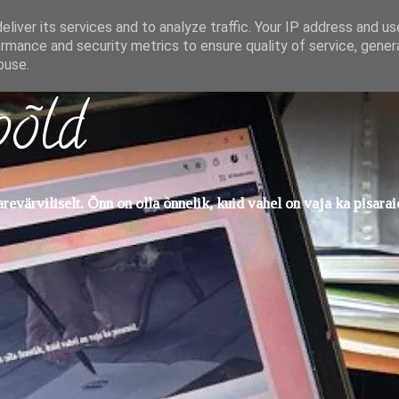
liver its services and to analyze traffic. Your IP address and u
rmance and security metrics to ensure quality of service, gene
buse.
põld
evärviliselt. Õnn on olla õnnelik, kuid vahel on vaja ka pisarai