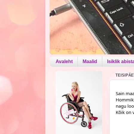
Avaleht
Maalid
Isiklik abist
TEISIPÄE
Sain maal
Hommiku 
nagu loo
Kõik on 