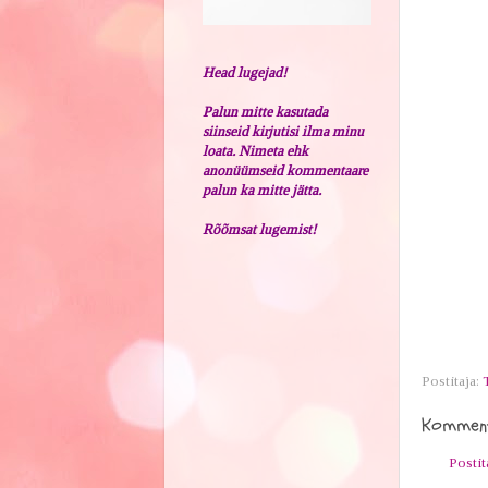
Head lugejad!
Palun mitte kasutada
siinseid kirjutisi ilma minu
loata. Nimeta ehk
anonüümseid kommentaare
palun ka mitte jätta.
Rõõmsat lugemist!
Postitaja:
Komment
Posti