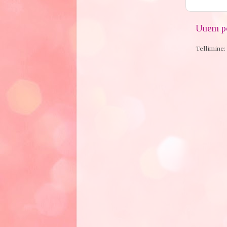
Uuem po
Tellimine: