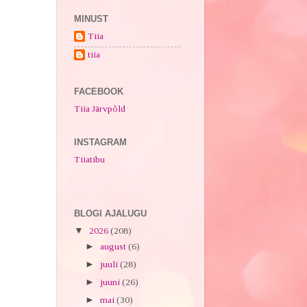
MINUST
Tiia
tiia
FACEBOOK
Tiia Järvpõld
INSTAGRAM
Tiiatibu
BLOGI AJALUGU
▼
2026
(208)
►
august
(6)
►
juuli
(28)
►
juuni
(26)
►
mai
(30)