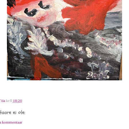
Tiia
kell
18:20
aare ei ole:
ta kommentaar