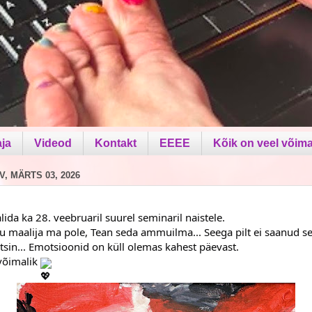
aja
Videod
Kontakt
EEEE
Kõik on veel võima
V, MÄRTS 03, 2026
ida ka 28. veebruaril suurel seminaril naistele.
maalija ma pole, Tean seda ammuilma... Seega pilt ei saanud se
tsin... Emotsioonid on küll olemas kahest päevast.
võimalik