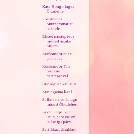
Kass Bongo luges
Õhtulehte
Postimehes
Suurseminarist
naistele
Eilsed naistepäeva
mõtted natuke
hiljem.
Kunksmoorist sai
printsess!
Kunksmoor Tiia
tervitus
naistepäeval
Uue alguse kallistus
Kuninganna laval
Selline naiselik lugu
minust Õhtulehes
Arvan, tegelikult
usun, et naine on
naine iga päev...
Sertifikaat tänulikult