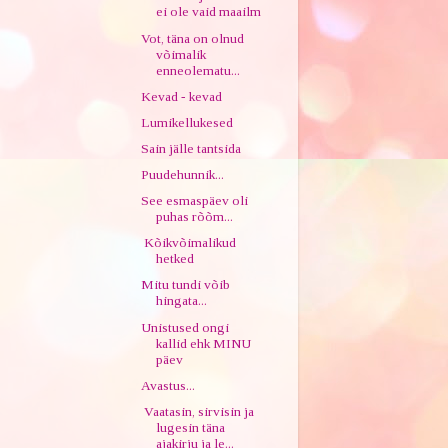
ei ole vaid maailm
Vot, täna on olnud
võimalik
enneolematu...
Kevad - kevad
Lumikellukesed
Sain jälle tantsida
Puudehunnik...
See esmaspäev oli
puhas rõõm...
Kõikvõimalikud
hetked
Mitu tundi võib
hingata...
Unistused ongi
kallid ehk MINU
päev
Avastus...
Vaatasin, sirvisin ja
lugesin täna
ajakirju ja le...