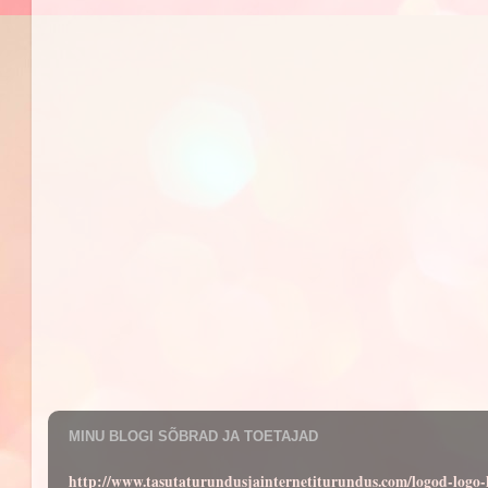
MINU BLOGI SÕBRAD JA TOETAJAD
http://www.tasutaturundusjainternetiturundus.com/logod-log