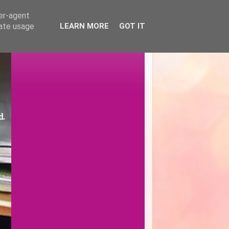
ser-agent
rate usage
LEARN MORE
GOT IT
d.