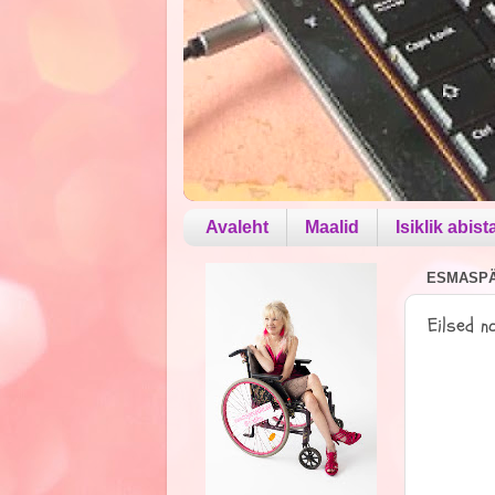
Avaleht
Maalid
Isiklik abist
ESMASPÄE
Eilsed n