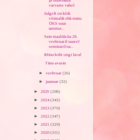
ja õnnelikult
varvaste vahel
Julgelt on kõik
võimalik ehk minu
ÜKS suur
unistus...
Sain maalida ka 28.
veebruaril suurel
seminaril na...
Minu koht ongi laval
Täna avasin
►
veebruar
(26)
►
jaanuar
(32)
►
2025
(298)
►
2024
(343)
►
2023
(370)
►
2022
(347)
►
2021
(329)
►
2020
(311)