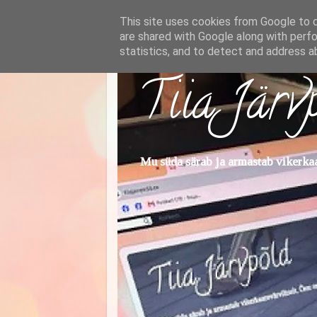
This site uses cookies from Google to de
are shared with Google along with perfo
statistics, and to detect and address a
Tiia Järv
Mu süda särab ja armastab vikerkaar