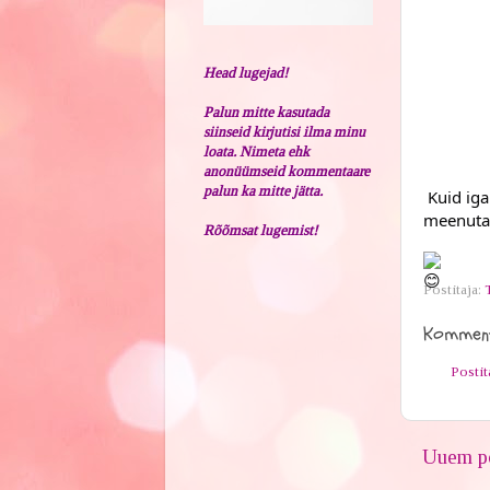
Head lugejad!
Palun mitte kasutada
siinseid kirjutisi ilma minu
loata. Nimeta ehk
anonüümseid kommentaare
palun ka mitte jätta.
Kuid iga
meenuta
Rõõmsat lugemist!
Postitaja:
Komment
Posti
Uuem po