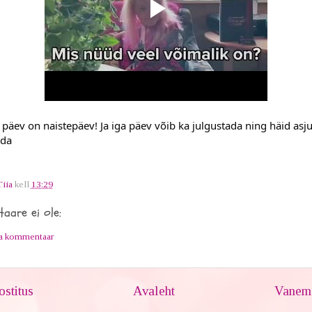
 päev on naistepäev! Ja iga päev võib ka julgustada ning häid asj
da
Tiia
kell
13:29
aare ei ole:
ta kommentaar
stitus
Avaleht
Vanem 