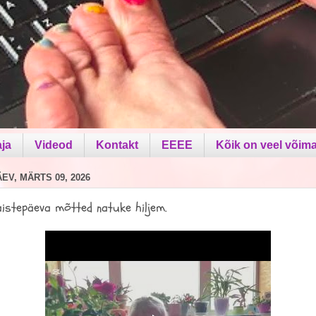
aja
Videod
Kontakt
EEEE
Kõik on veel võima
V, MÄRTS 09, 2026
aistepäeva mõtted natuke hiljem.