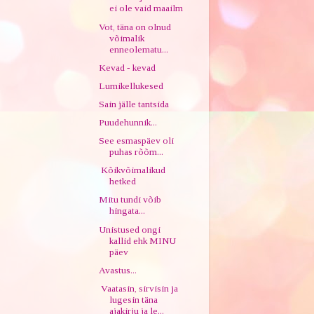
ei ole vaid maailm
Vot, täna on olnud
võimalik
enneolematu...
Kevad - kevad
Lumikellukesed
Sain jälle tantsida
Puudehunnik...
See esmaspäev oli
puhas rõõm...
Kõikvõimalikud
hetked
Mitu tundi võib
hingata...
Unistused ongi
kallid ehk MINU
päev
Avastus...
Vaatasin, sirvisin ja
lugesin täna
ajakirju ja le...