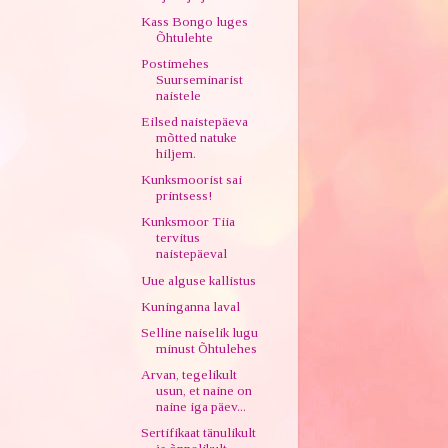
Kass Bongo luges
Õhtulehte
Postimehes
Suurseminarist
naistele
Eilsed naistepäeva
mõtted natuke
hiljem.
Kunksmoorist sai
printsess!
Kunksmoor Tiia
tervitus
naistepäeval
Uue alguse kallistus
Kuninganna laval
Selline naiselik lugu
minust Õhtulehes
Arvan, tegelikult
usun, et naine on
naine iga päev...
Sertifikaat tänulikult