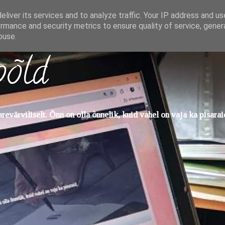
liver its services and to analyze traffic. Your IP address and u
rmance and security metrics to ensure quality of service, gene
buse.
põld
evärviliselt. Õnn on olla õnnelik, kuid vahel on vaja ka pisarai