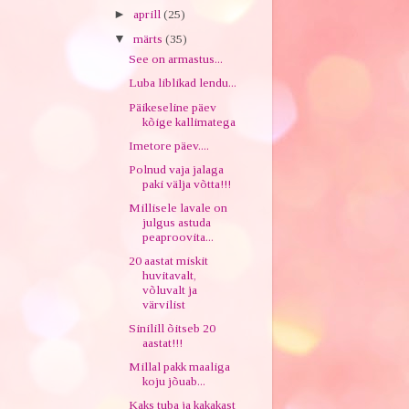
►
aprill
(25)
▼
märts
(35)
See on armastus...
Luba liblikad lendu...
Päikeseline päev
kõige kallimatega
Imetore päev....
Polnud vaja jalaga
paki välja võtta!!!
Millisele lavale on
julgus astuda
peaproovita...
20 aastat miskit
huvitavalt,
võluvalt ja
värvilist
Sinilill õitseb 20
aastat!!!
Millal pakk maaliga
koju jõuab...
Kaks tuba ja kakakast