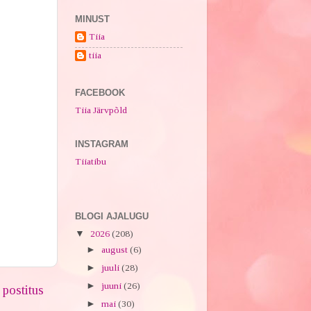
MINUST
Tiia
tiia
FACEBOOK
Tiia Järvpõld
u
INSTAGRAM
Tiiatibu
BLOGI AJALUGU
▼
2026
(208)
►
august
(6)
►
juuli
(28)
►
juuni
(26)
postitus
►
mai
(30)