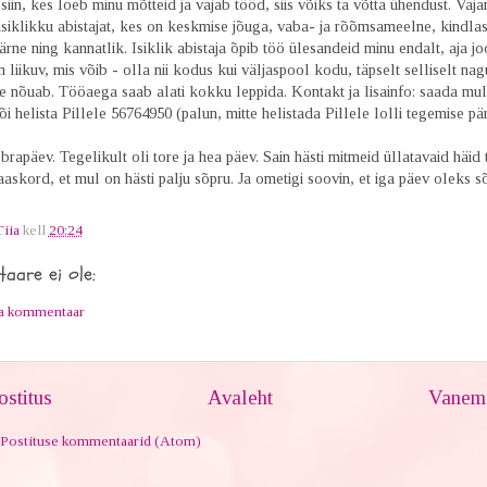
siin, kes loeb minu mõtteid ja vajab tööd, siis võiks ta võtta ühendust. Vaja
isiklikku abistajat, kes on keskmise jõuga, vaba- ja rõõmsameelne, kindlas
rne ning kannatlik. Isiklik abistaja õpib töö ülesandeid minu endalt, aja jo
liikuv, mis võib - olla nii kodus kui väljaspool kodu, täpselt selliselt na
e nõuab. Tööaega saab alati kokku leppida. Kontakt ja lisainfo: saada mu
i helista Pillele 56764950 (palun, mitte helistada Pillele lolli tegemise pära
õbrapäev. Tegelikult oli tore ja hea päev. Sain hästi mitmeid üllatavaid häid t
askord, et mul on hästi palju sõpru. Ja ometigi soovin, et iga päev oleks 
Tiia
kell
20:24
aare ei ole:
ta kommentaar
stitus
Avaleht
Vanem 
Postituse kommentaarid (Atom)