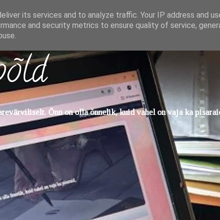
liver its services and to analyze traffic. Your IP address and u
rmance and security metrics to ensure quality of service, gene
buse.
põld
evärviliselt. Õnn on olla õnnelik, kuid vahel on vaja ka pisarai