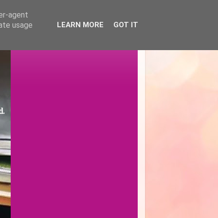
ser-agent
rate usage
LEARN MORE
GOT IT
d.