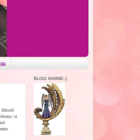
lik
BLOGI AUHIND :)
lihtsalt
ikune, st
aid
 minu