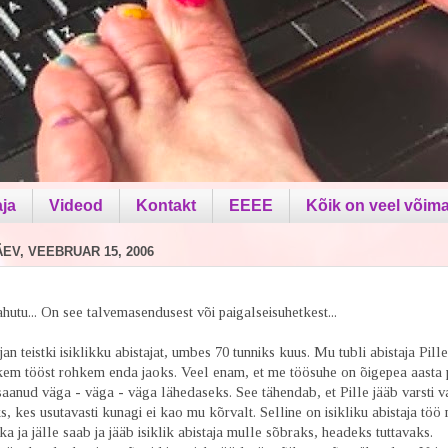
aja
Videod
Kontakt
EEEE
Kõik on veel võima
V, VEEBRUAR 15, 2006
hutu... On see talvemasendusest või paigalseisuhetkest...
an teistki isiklikku abistajat, umbes 70 tunniks kuus. Mu tubli abistaja Pille 
kem tööst rohkem enda jaoks. Veel enam, et me töösuhe on õigepea aasta p
aanud väga - väga - väga lähedaseks. See tähendab, et Pille jääb varsti v
s, kes usutavasti kunagi ei kao mu kõrvalt. Selline on isikliku abistaja töö
kka ja jälle saab ja jääb isiklik abistaja mulle sõbraks, headeks tuttavaks.