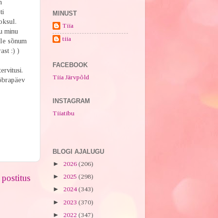
n
ti
MINUST
oksul.
Tiia
gu minu
tiia
lle sõnum
st :) )
FACEBOOK
ervitusi.
Tiia Järvpõld
sõbrapäev
INSTAGRAM
Tiiatibu
BLOGI AJALUGU
►
2026
(206)
postitus
►
2025
(298)
►
2024
(343)
►
2023
(370)
►
2022
(347)