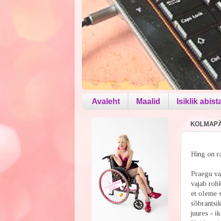
Avaleht
Maalid
Isiklik abist
KOLMAPÄE
Hing on ra
Praegu vaj
vajab roh
et oleme s
sõbrantsik
juures - i