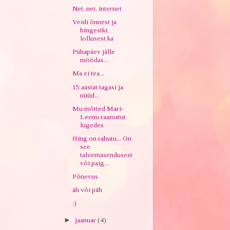
Net, net, internet
Veidi õnnest ja
hingestki,
lollusest ka
Pühapäev jälle
möödas...
Ma ei tea...
15 aastat tagasi ja
nüüd...
Mu mõtted Mari-
Leenu raamatut
lugedes
Hing on rahutu... On
see
talvemasendusest
või paig...
Põnevus
äh või päh
:)
►
jaanuar
(4)