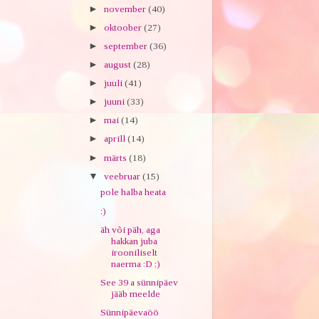
►
november
(40)
►
oktoober
(27)
►
september
(36)
►
august
(28)
►
juuli
(41)
►
juuni
(33)
►
mai
(14)
►
aprill
(14)
►
märts
(18)
▼
veebruar
(15)
pole halba heata
:)
äh või päh, aga
hakkan juba
irooniliselt
naerma :D ;)
See 39 a sünnipäev
jääb meelde
Sünnipäevaöö