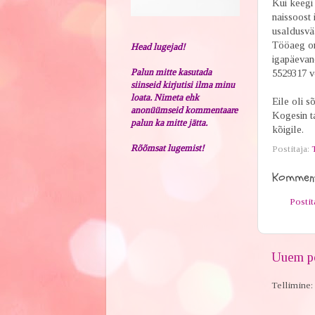
Kui keegi 
naissoost 
usaldusvää
Tööaeg on 
Head lugejad!
igapäevan
Palun mitte kasutada
5529317 võ
siinseid kirjutisi ilma minu
loata. Nimeta ehk
Eile oli s
anonüümseid kommentaare
Kogesin ta
palun ka mitte jätta.
kõigile.
Rõõmsat lugemist!
Postitaja:
Komment
Posti
Uuem po
Tellimine: