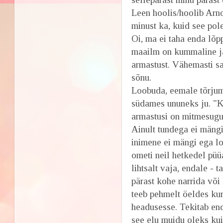
Leen hoolis/hoolib Arnol
minust ka, kuid see pol
Oi, ma ei taha enda lõpp
maailm on kummaline ja
armastust. Vähemasti s
sõnu.
Loobuda, eemale tõrjumi
südames ununeks ju. "Ka
armastusi on mitmesugu
Ainult tundega ei mängi
inimene ei mängi ega lo
ometi neil hetkedel püü
lihtsalt vaja, endale - 
pärast kohe narrida või
teeb pehmelt öeldes ku
headusesse. Tekitab end
see elu muidu oleks kui