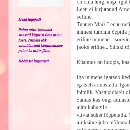
on oma hing, nagu igal 
Leen ei kirjutanud Arno
selline.
Head lugejad!
Tunnen Mari-Leenu neti 
Palun mitte kasutada
inimesi tundma õppida j
siinseid kirjutisi ilma minu
eriline inimene - soovi
loata. Nimeta ehk
anonüümseid kommentaare
jaoks eriline... Siiiski
palun ka mitte jätta.
Rõõmsat lugemist!
Küsimus on hoopis, kas 
Iga inimene igatseb ked
igatseb armastada. Iga
Inimlik. Vastupidiselt 
Samas kas ongi armastus
mittekuhugile
viivat suhet lõppetada. 
ujuksime juba mõlemad 
sellepärast minu pärast 