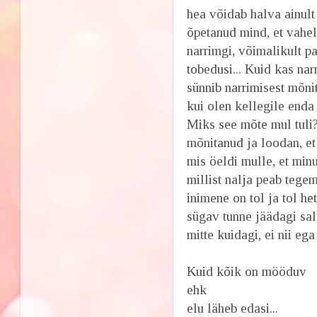
hea võidab halva ainult
õpetanud mind, et vahe
narrimgi, võimalikult p
tobedusi... Kuid kas nar
sünnib narrimisest mõnit
kui olen kellegile enda 
Miks see mõte mul tuli?
mõnitanud ja loodan, et 
mis öeldi mulle, et min
millist nalja peab tegem
inimene on tol ja tol het
sügav tunne jäädagi sal
mitte kuidagi, ei nii ega
Kuid kõik on mööduv
ehk
elu läheb edasi...