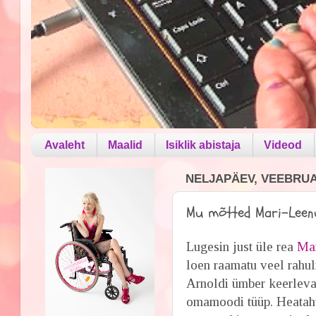
Avaleht
Maalid
Isiklik abistaja
Videod
NELJAPÄEV, VEEBRUAR
Mu mõtted Mari-Leen
Lugesin just üle rea
Mar
loen raamatu veel rahul
Arnoldi ümber keerlevat
omamoodi tüüp. Heatahtli