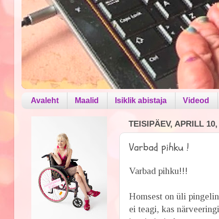
Avaleht
Maalid
Isiklik abistaja
Videod
TEISIPÄEV, APRILL 10,
Varbad pihku !
Varbad pihku!!!
Homsest on üli pingelin
ei teagi, kas närveeringi