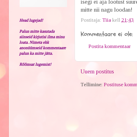
isegi ei aja lootust su
mitte nii nagu loodan!
Postitaja:
Tiia
kell
21:43
Head lugejad!
Palun mitte kasutada
Kommentaare ei ole:
siinseid kirjutisi ilma minu
loata. Nimeta ehk
Postita kommentaar
anonüümseid kommentaare
palun ka mitte jätta.
Rõõmsat lugemist!
Uuem postitus
Tellimine:
Postituse komm