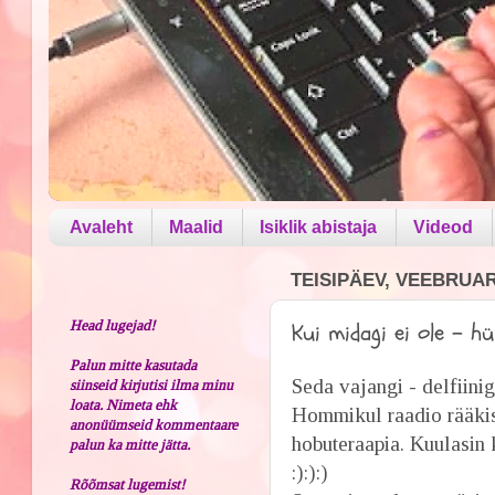
Avaleht
Maalid
Isiklik abistaja
Videod
TEISIPÄEV, VEEBRUAR 
Head lugejad!
Kui midagi ei ole - hü
Palun mitte kasutada
Seda vajangi - delfiinig
siinseid kirjutisi ilma minu
loata. Nimeta ehk
Hommikul raadio rääkis
anonüümseid kommentaare
hobuteraapia. Kuulasin k
palun ka mitte jätta.
:):):)
Rõõmsat lugemist!