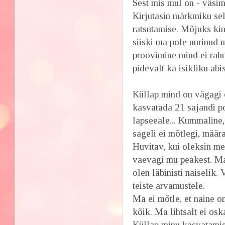
Sest mis mul on - väsimu
Kirjutasin märkmiku se
ratsutamise. Mõjuks kind
siiski ma pole uurinud 
proovimine mind ei rah
pidevalt ka isikliku abist
Küllap mind on vägagi 
kasvatada 21 sajandi p
lapseeale... Kummaline,
sageli ei mõtlegi, määr
Huvitav, kui oleksin mee
vaevagi mu peakest. Ma 
olen läbinisti naiselik.
teiste arvamustele.
Ma ei mõtle, et naine o
kõik. Ma lihtsalt ei os
Küllap minu kasvatamise