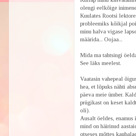
olengi eelkõige inimene,
Kuulates Rootsi lektore
probleemiks kõikjal poi
minu halva vigase laps
määrida... Oojaa...
Mida ma tahtsingi öeld
See läks meelest.
Vaatasin vahepeal õigus
hea, et lõpuks nähti ab
päeva meie ümber. Kaldt
prügikast on keset kald
oli).
Ausalt öeldes, enamus 
mind on häirinud aastai
otseses mõttes kaubalad