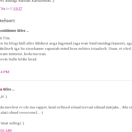
l kunagi kurnan kartuleidki ;)
Tiia
kell
19:37
ntaari:
onüümne ütles ...
ä Tiia,
en Su blogi küll alles lühikest aega lugenud (aga tean Sind muidugi kauem), ag
aktiliselt iga Su sissekanne vapustab mind heas mõttes totaalselt. Usun, et oled
pram inimene, keda ma tean.
ovin Sulle kõike head.
54 PM
ia
ütles ...
H :)
da meelest ei ole ma vapper, kuid sellised sõnad teevad silmad märjaks... Mu s
alati olnud veesoonel... :)
imat sullegi :)
:02 AM