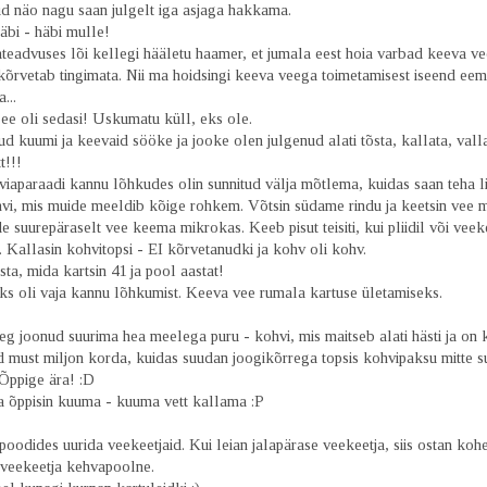
ud näo nagu saan julgelt iga asjaga hakkama.
äbi - häbi mulle!
teadvuses lõi kellegi hääletu haamer, et jumala eest hoia varbad keeva ve
õrvetab tingimata. Nii ma hoidsingi keeva veega toimetamisest iseend eem
...
ee oli sedasi! Uskumatu küll, eks ole.
 kuumi ja keevaid sööke ja jooke olen julgenud alati tõsta, kallata, valla
t!!!
iaparaadi kannu lõhkudes olin sunnitud välja mõtlema, kuidas saan teha li
hvi, mis muide meeldib kõige rohkem. Võtsin südame rindu ja keetsin vee 
 suurepäraselt vee keema mikrokas. Keeb pisut teisiti, kui pliidil või veeke
 Kallasin kohvitopsi - EI kõrvetanudki ja kohv oli kohv.
ta, mida kartsin 41 ja pool aastat!
eks oli vaja kannu lõhkumist. Keeva vee rumala kartuse ületamiseks.
g joonud suurima hea meelega puru - kohvi, mis maitseb alati hästi ja on 
d must miljon korda, kuidas suudan joogikõrrega topsis kohvipaksu mitte s
Õppige ära! :D
 õppisin kuuma - kuuma vett kallama :P
poodides uurida veekeetjaid. Kui leian jalapärase veekeetja, siis ostan kohe
veekeetja kehvapoolne.