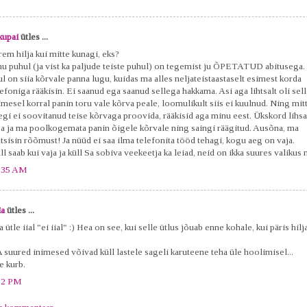
kupai
ütles ...
rem hilja kui mitte kunagi, eks?
nu puhul (ja vist ka paljude teiste puhul) on tegemist ju ÕPETATUD abitusega.
l on siia kõrvale panna lugu, kuidas ma alles neljateistaastaselt esimest korda
efoniga rääkisin. Ei saanud ega saanud sellega hakkama. Asi aga lihtsalt oli sell
imesel korral panin toru vale kõrva peale, loomulikult siis ei kuulnud. Ning mit
egi ei soovitanud teise kõrvaga proovida, rääkisid aga minu eest. Ükskord lihsal
ja ja ma poolkogemata panin õigele kõrvale ning saingi räägitud. Ausõna, ma
ntsisin rõõmust! Ja nüüd ei saa ilma telefonita tööd tehagi, kogu aeg on vaja.
l saab kui vaja ja küll Sa sobiva veekeetja ka leiad, neid on ikka suures valikus 
:35 AM
ia
ütles ...
 ütle iial "ei iial" :) Hea on see, kui selle ütlus jõuab enne kohale, kui päris hilja 
 suured inimesed võivad küll lastele sageli karuteene teha üle hoolimisel...
e kurb.
52 PM