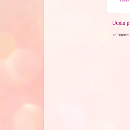
Posti
Uuem po
Tellimine: