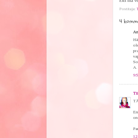
Eks ma vee
Postitaja:
4 komme
An
Hä
ol
pr
va
So
A.
9:
Ti
TÄ
En
on 
Par
12