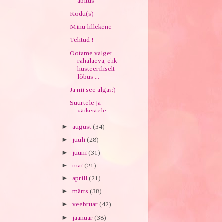
abitus
Kodu(s)
Minu lillekene
Tehtud !
Ootame valget
rahalaeva, ehk
hüsteeriliselt
lõbus ...
Ja nii see algas:)
Suurtele ja
väikestele
►
august
(34)
►
juuli
(28)
►
juuni
(31)
►
mai
(21)
►
aprill
(21)
►
märts
(38)
►
veebruar
(42)
►
jaanuar
(38)