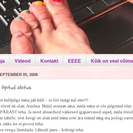
aja
Videod
Kontakt
EEEE
Kõik on veel võima
EPTEMBER 05, 2008
 õpitud abitus
n hulljulge mina jah küll - ei löö ristigi iial ette!!!
 tõesti nii alati. Ausõna. Nüüd avastan aina, mida mina ei ole julgenud elus
RAST teha. Ja need absurdsed väikesed igapäevased asjad, mida tõesõ
e tähele, sest keegi on alati neid minu eest ära teinud ning ma polegi vare
 miks ise ei proovi teha.
 veega õiendada. Lihtsalt puru - kohvigi teha.