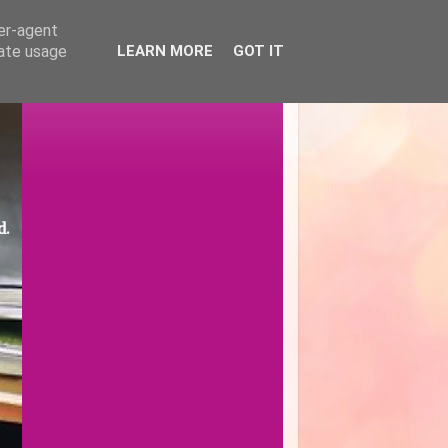
ser-agent
rate usage
LEARN MORE
GOT IT
d.