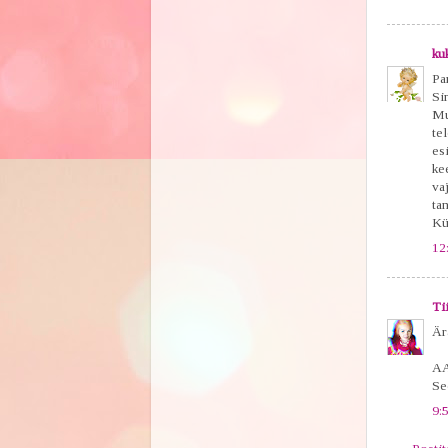
ku
Pa
Si
Mu
tel
es
ke
va
ta
Kül
12
Ti
Ära
AA
Se
9: