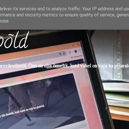
liver its services and to analyze traffic. Your IP address and u
rmance and security metrics to ensure quality of service, gene
buse.
põld
evärviliselt. Õnn on olla õnnelik, kuid vahel on vaja ka pisarai