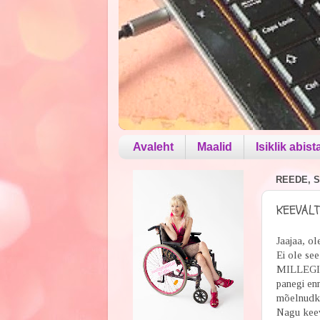
Avaleht
Maalid
Isiklik abist
REEDE, S
KEEVALT
Jaajaa, ole
Ei ole see
MILLEGIPÄ
panegi enn
mõelnudki,
Nagu keeva