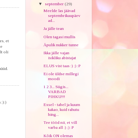
▼
september
(29)
Meelde las jäävad
septembrikuupäev
ad...
Ja jälle tean
Olen tagasi mullis
es, et
Äpulik nukker tunne
te
t oli
Ikka jälle vajan
isikliku abistajat
ELUS vist taas :) ;) :P
nüüd.
Ei ole üldse millegi
moodi
1 2 3... Sügis...
VARBAD
PIHKU!!!
;):)
Exsel - tabel ja kuum
kakao, kuid rahutu
hing...
Tee tööd nii, et vill
varba all :) ;) :P
Kõik ON olemas