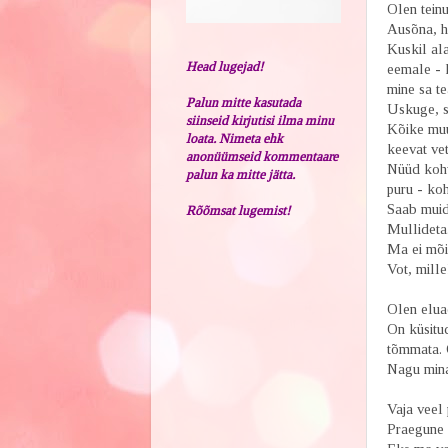
Olen tein
Ausõna, h
Kuskil ala
Head lugejad!
eemale - k
mine sa tea
Palun mitte kasutada
Uskuge, s
siinseid kirjutisi ilma minu
Kõike muud
loata. Nimeta ehk
keevat vet
anonüümseid kommentaare
Nüüd kohv
palun ka mitte jätta.
puru - ko
Saab muide
Rõõmsat lugemist!
Mullideta.
Ma ei mõis
Vot, mill
Olen eluae
On küsitu
tõmmata. 
Nagu mina
Vaja veel 
Praegune 