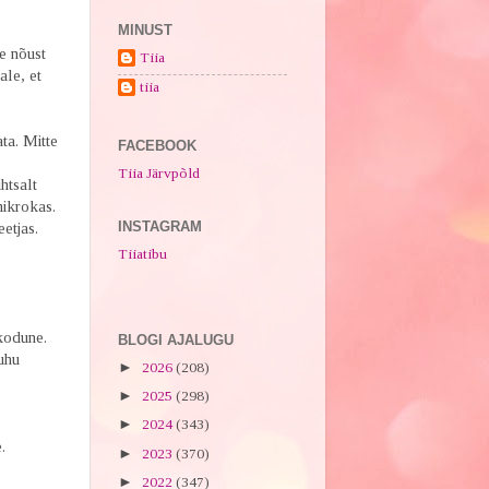
MINUST
e nõust
Tiia
ale, et
tiia
ta. Mitte
FACEBOOK
Tiia Järvpõld
htsalt
mikrokas.
INSTAGRAM
etjas.
Tiiatibu
kodune.
BLOGI AJALUGU
uhu
►
2026
(208)
►
2025
(298)
►
2024
(343)
.
►
2023
(370)
►
2022
(347)