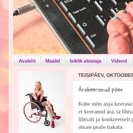
Avaleht
Maalid
Isiklik abistaja
Videod
TEISIPÄEV, OKTOOBER
Ärakeeranud päev
Kohe mitu asja keerasid 
ei keeranud ära, ta liht
lihtsalt ja konkreetsel
otsast peale hakata.