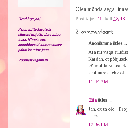
Olen mõnda aega linnas
Postitaja:
Tiia
kell
18:48
Head lugejad!
Palun mitte kasutada
2 kommentaari:
siinseid kirjutisi ilma minu
loata. Nimeta ehk
Anonüümne ütles ...
anonüümseid kommentaare
palun ka mitte jätta.
Ära nii väga süüdist
Kardan, et põhjusek
Rõõmsat lugemist!
võimalda rahastada k
sealjuures kehv olla
11:44 AM
Tiia
ütles ...
Jah, ex ta ole... Pr
ütles.
12:36 PM