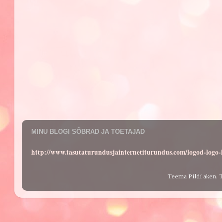
MINU BLOGI SÕBRAD JA TOETAJAD
http://www.tasutaturundusjainternetiturundus.com/logod-log
Teema Pildi aken. 