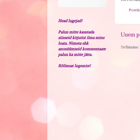
Posti
Head lugejad!
Palun mitte kasutada
Uuem po
siinseid kirjutisi ilma minu
loata. Nimeta ehk
Tellimine:
anonüümseid kommentaare
palun ka mitte jätta.
Rõõmsat lugemist!