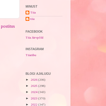
MINUST
Tiia
tiia
postitus
FACEBOOK
Tiia Järvpõld
INSTAGRAM
Tiiatibu
BLOGI AJALUGU
►
2026
(206)
►
2025
(298)
►
2024
(343)
►
2023
(370)
►
2022
(347)