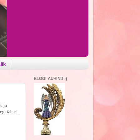
lik
BLOGI AUHIND :)
u ja
i tähtis...