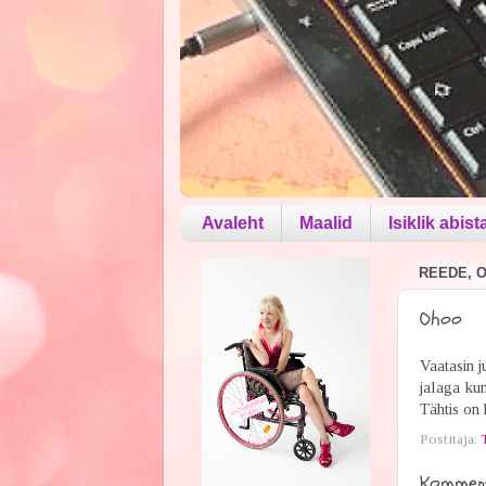
Avaleht
Maalid
Isiklik abist
REEDE, O
Ohoo
Vaatasin j
jalaga kun
Tähtis on 
Postitaja:
Komment