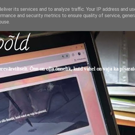
liver its services and to analyze traffic. Your IP address and u
rmance and security metrics to ensure quality of service, gene
buse.
põld
evärviliselt. Õnn on olla õnnelik, kuid vahel on vaja ka pisarai