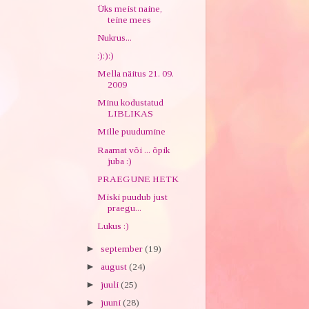
Üks meist naine,
teine mees
Nukrus...
:):):)
Mella näitus 21. 09.
2009
Minu kodustatud
LIBLIKAS
Mille puudumine
Raamat või ... õpik
juba :)
PRAEGUNE HETK
Miski puudub just
praegu...
Lukus :)
►
september
(19)
►
august
(24)
►
juuli
(25)
►
juuni
(28)