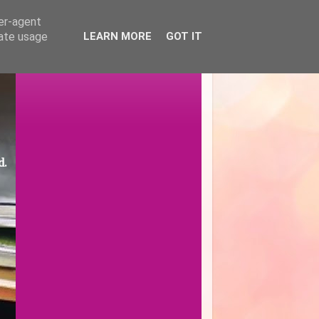
ser-agent
rate usage
LEARN MORE
GOT IT
d.