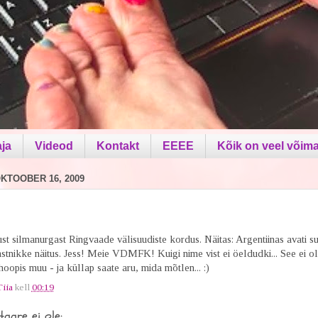
aja
Videod
Kontakt
EEEE
Kõik on veel võima
KTOOBER 16, 2009
ust silmanurgast Ringvaade välisuudiste kordus. Näitas: Argentiinas avati su
stnikke näitus. Jess! Meie VDMFK! Kuigi nime vist ei öeldudki... See ei oleg
hoopis muu - ja küllap saate aru, mida mõtlen... :)
Tiia
kell
00:19
aare ei ole: