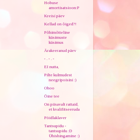
Hobuse
amortisatsioon:P
Kreisi päev
Kellad on õiged?!
Põhimõtteline
küsimuste
küsimus
Ärakeeranud päev
- . - . -
EI nutta,
Pilte kulmudest
neegripoisini :)
Ohoo
Öine tee
On piisavalt rattaid,
et kvalifitseeruda
Pöidlaklaver
Tantsupidu -
tantsupidu :D
Ühishingamine :)