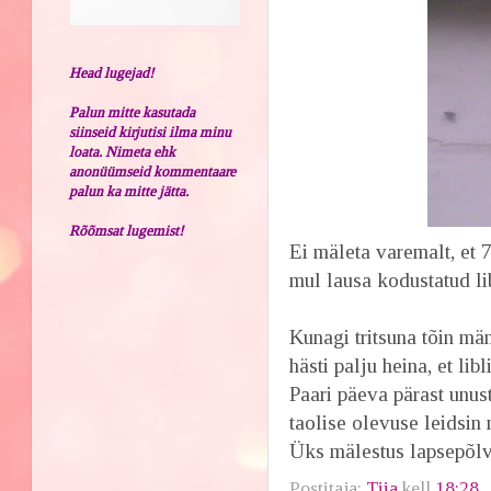
Head lugejad!
Palun mitte kasutada
siinseid kirjutisi ilma minu
loata. Nimeta ehk
anonüümseid kommentaare
palun ka mitte jätta.
Rõõmsat lugemist!
Ei mäleta varemalt, et 
mul lausa kodustatud li
Kunagi tritsuna tõin mä
hästi palju heina, et lib
Paari päeva pärast unus
taolise olevuse leidsin 
Üks mälestus lapsepõlve
Postitaja:
Tiia
kell
18:28