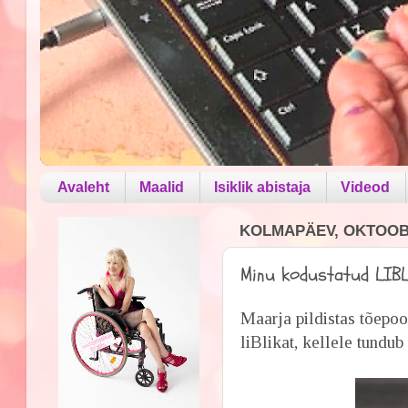
Avaleht
Maalid
Isiklik abistaja
Videod
KOLMAPÄEV, OKTOOBE
Minu kodustatud LIB
Maarja pildistas tõepo
liBlikat, kellele tundub