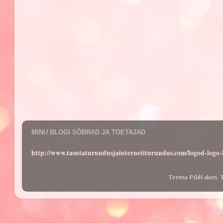
MINU BLOGI SÕBRAD JA TOETAJAD
http://www.tasutaturundusjainternetiturundus.com/logod-log
Teema Pildi aken. 