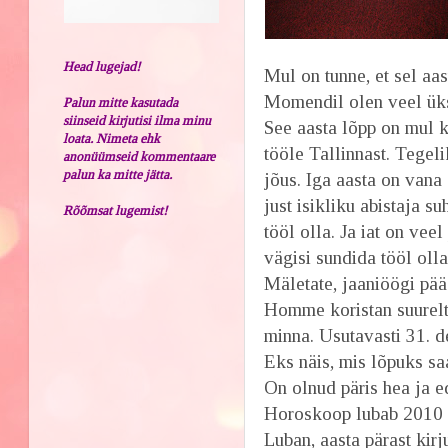
Head lugejad!
Mul on tunne, et sel aa
Momendil olen veel üks
Palun mitte kasutada
siinseid kirjutisi ilma minu
See aasta lõpp on mul ko
loata. Nimeta ehk
tööle Tallinnast. Tegel
anonüümseid kommentaare
palun ka mitte jätta.
jõus. Iga aasta on van
just isikliku abistaja s
Rõõmsat lugemist!
tööl olla. Ja iat on vee
vägisi sundida tööl olla
Mäletate, jaaniöögi pää
Homme koristan suurelt
minna. Usutavasti 31. d
Eks näis, mis lõpuks saa
On olnud päris hea ja e
Horoskoop lubab 2010 a
Luban, aasta pärast kirj