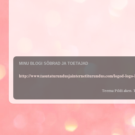
MINU BLOGI SÕBRAD JA TOETAJAD
http://www.tasutaturundusjainternetiturundus.com/logod-log
Teema Pildi aken. 