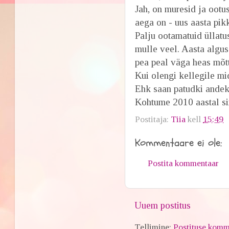
Jah, on muresid ja ootus
aega on - uus aasta pik
Palju ootamatuid üllatus
mulle veel. Aasta algus
pea peal väga heas mõt
Kui olengi kellegile mid
Ehk saan patudki andek
Kohtume 2010 aastal si
Postitaja:
Tiia
kell
15:49
Kommentaare ei ole:
Postita kommentaar
Uuem postitus
Tellimine:
Postituse komm