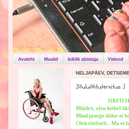
Avaleht
Maalid
Isiklik abistaja
Videod
NELJAPÄEV, DETSEMBE
Jõuluõhtutervitus :)
HÄSTI 
Muidex, olen hetkel üks
Mind praegu üldse ei häi
Olen tõeliselt... Ma ei 