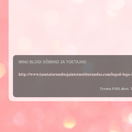
MINU BLOGI SÕBRAD JA TOETAJAD
http://www.tasutaturundusjainternetiturundus.com/logod-log
Teema Pildi aken. 