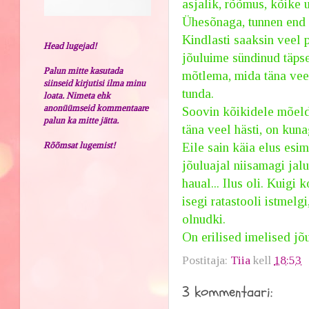
asjalik, rõõmus, kõike u
Ühesõnaga, tunnen end 
Kindlasti saaksin veel 
Head lugejad!
jõuluime sündinud täpse
Palun mitte kasutada
mõtlema, mida täna veel 
siinseid kirjutisi ilma minu
tunda.
loata. Nimeta ehk
anonüümseid kommentaare
Soovin kõikidele mõelda
palun ka mitte jätta.
täna veel hästi, on kunag
Rõõmsat lugemist!
Eile sain käia elus esi
jõuluajal niisamagi jal
haual... Ilus oli. Kuigi
isegi ratastooli istmelg
olnudki.
On erilised imelised jõu
Postitaja:
Tiia
kell
18:53
3 kommentaari: