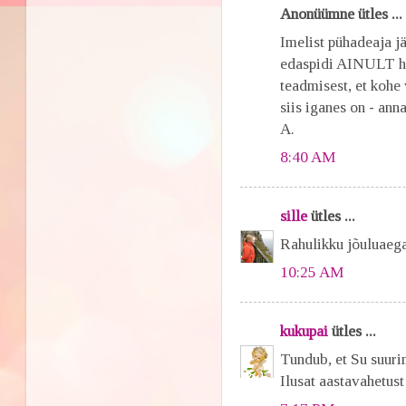
Anonüümne ütles ...
Imelist pühadeaja jä
edaspidi AINULT häs
teadmisest, et kohe 
siis iganes on - ann
A.
8:40 AM
sille
ütles ...
Rahulikku jõuluaega 
10:25 AM
kukupai
ütles ...
Tundub, et Su suuri
Ilusat aastavahetust