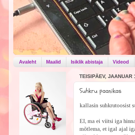
Avaleht
Maalid
Isiklik abistaja
Videod
TEISIPÄEV, JAANUAR 1
Suhkru paanikas
kallasin suhkrutoosist 
EI, ma ei viitsi iga hi
mõtlema, et igal ajal ig