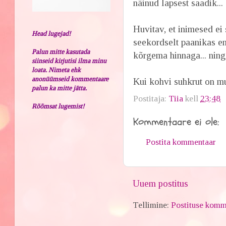
näinud lapsest saadik...
Huvitav, et inimesed ei
Head lugejad!
seekordselt paanikas en
Palun mitte kasutada
kõrgema hinnaga... ning 
siinseid kirjutisi ilma minu
loata. Nimeta ehk
anonüümseid kommentaare
Kui kohvi suhkrut on mul
palun ka mitte jätta.
Postitaja:
Tiia
kell
23:48
Rõõmsat lugemist!
Kommentaare ei ole:
Postita kommentaar
Uuem postitus
Tellimine:
Postituse komm