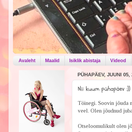
Avaleht
Maalid
Isiklik abistaja
Videod
PÜHAPÄEV, JUUNI 05, 
Nii kuum pühapäev :))
Töinegi. Soovin jõuda 
veel. Olen jõudnud juba
Otseloomulikult olen j