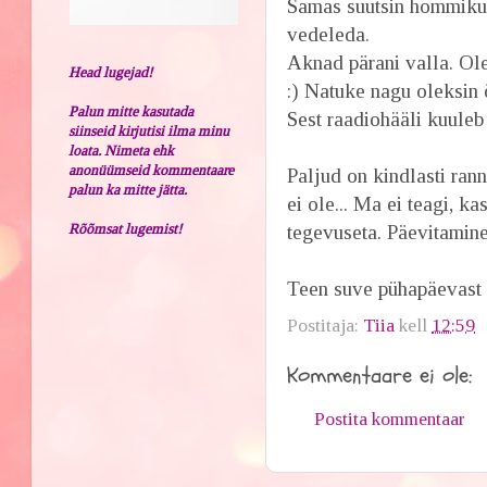
Samas suutsin hommikul
vedeleda.
Aknad pärani valla. Ol
Head lugejad!
:) Natuke nagu oleksin 
Palun mitte kasutada
Sest raadiohääli kuuleb 
siinseid kirjutisi ilma minu
loata. Nimeta ehk
anonüümseid kommentaare
Paljud on kindlasti ran
palun ka mitte jätta.
ei ole... Ma ei teagi, 
Rõõmsat lugemist!
tegevuseta. Päevitamine
Teen suve pühapäevast 
Postitaja:
Tiia
kell
12:59
Kommentaare ei ole:
Postita kommentaar