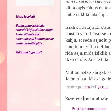
mina loodan endale, 
külmkapis tühjus näite
mitte isikliku abistaja.
Head lugejad!
Palun mitte kasutada
Isiklik abistaja EI otsus
siinseid kirjutisi ilma minu
abistab vaid füüsilisel
loata. Nimeta ehk
anonüümseid kommentaare
kahju, et seda asjaolu 
palun ka mitte jätta.
ametlikult välja öeldu
Rõõmsat lugemist!
rida asju, mida isiklik 
ikka ei ole. Ja see teki
Mul on hetke kõrgklassi 
Ja on olnud läbi aegade 
Postitaja:
Tiia
kell
00:11
Kommentaare ei ole:
Postita kommentaar