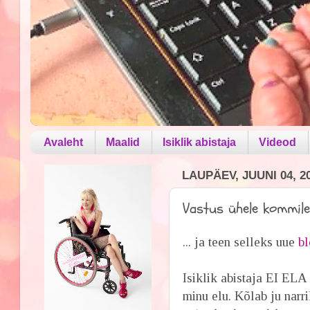
Avaleht
Maalid
Isiklik abistaja
Videod
LAUPÄEV, JUUNI 04, 2
Vastus ühele kommile.
... ja teen selleks uue
b
Isiklik abistaja EI ELA
minu elu. Kõlab ju narri