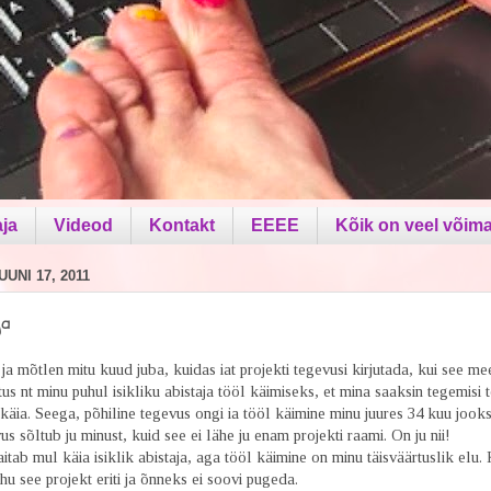
aja
Videod
Kontakt
EEEE
Kõik on veel võima
UNI 17, 2011
ja
ja mõtlen mitu kuud juba, kuidas iat projekti tegevusi kirjutada, kui see m
us nt minu puhul isikliku abistaja tööl käimiseks, et mina saaksin tegemisi t
käia. Seega, põhiline tegevus ongi ia tööl käimine minu juures 34 kuu jook
s sõltub ju minust, kuid see ei lähe ju enam projekti raami. On ju nii!
aitab mul käia isiklik abistaja, aga tööl käimine on minu täisväärtuslik elu.
hu see projekt eriti ja õnneks ei soovi pugeda.