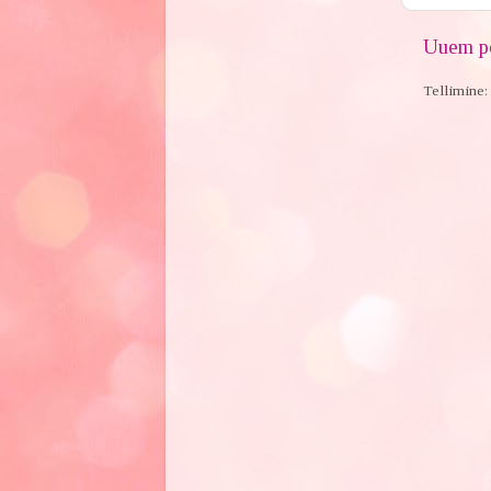
Uuem po
Tellimine: