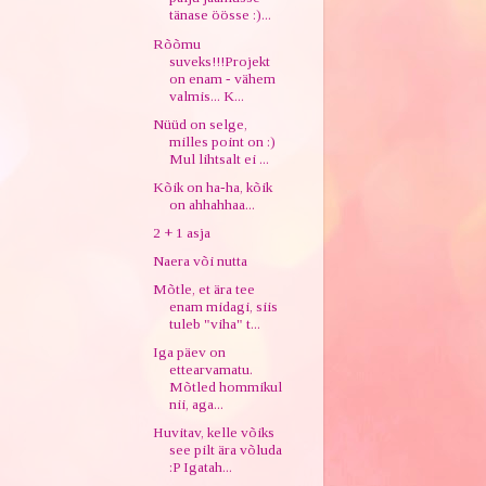
tänase öösse :)...
Rõõmu
suveks!!!Projekt
on enam - vähem
valmis... K...
Nüüd on selge,
milles point on :)
Mul lihtsalt ei ...
Kõik on ha-ha, kõik
on ahhahhaa...
2 + 1 asja
Naera või nutta
Mõtle, et ära tee
enam midagi, siis
tuleb "viha" t...
Iga päev on
ettearvamatu.
Mõtled hommikul
nii, aga...
Huvitav, kelle võiks
see pilt ära võluda
:P Igatah...