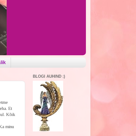
lik
BLOGI AUHIND :)
eetme
eha. Et
sul. Kõik
 Ka minu