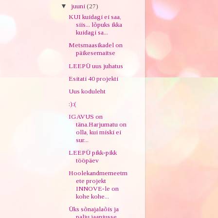
▼
juuni
(27)
KUI kuidagi ei saa,
siis... lõpuks ikka
kuidagi sa...
Metsmaasikadel on
päikesemaitse
LEEPÜ uus juhatus
Esitati 40 projekti
Uus koduleht
:):(
IGAVUS on
täna.Harjumatu on
olla, kui miski ei
sur...
LEEPÜ pikk-pikk
tööpäev
Hoolekandmemeetm
ete projekt
INNOVE-le on
kohe kohe...
Üks sõnajalaõis ja
palju jaaniusse