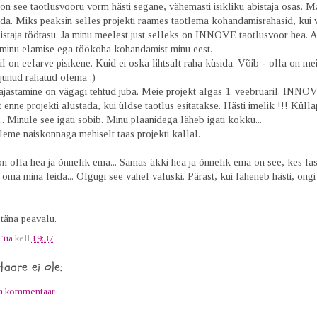
n see taotlusvooru vorm hästi segane, vähemasti isikliku abistaja osas. M
ida. Miks peaksin selles projekti raames taotlema kohandamisrahasid, kui 
bistaja töötasu. Ja minu meelest just selleks on INNOVE taotlusvoor hea. A
u minu elamise ega töökoha kohandamist minu eest.
eil on eelarve pisikene. Kuid ei oska lihtsalt raha küsida. Võib - olla on mei
junud rahatud olema :)
kajastamine on vägagi tehtud juba. Meie projekt algas 1. veebruaril. INNO
 enne projekti alustada, kui üldse taotlus esitatakse. Hästi imelik !!! Küll
.. Minule see igati sobib. Minu plaanidega läheb igati kokku...
me naiskonnaga mehiselt taas projekti kallal.
n olla hea ja õnnelik ema... Samas äkki hea ja õnnelik ema on see, kes la
 oma mina leida... Olgugi see vahel valuski. Pärast, kui laheneb hästi, ong
täna peavalu.
Tiia
kell
19:37
aare ei ole:
ta kommentaar