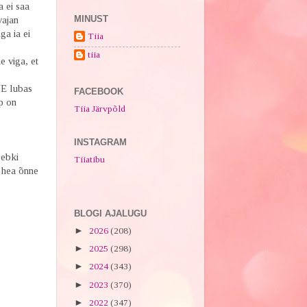
a ei saa
MINUST
vajan
ga ia ei
Tiia
tiia
e viga, et
VE lubas
FACEBOOK
ap on
Tiia Järvpõld
INSTAGRAM
sebki
Tiiatibu
i hea õnne
BLOGI AJALUGU
►
2026
(208)
►
2025
(298)
►
2024
(343)
►
2023
(370)
►
2022
(347)