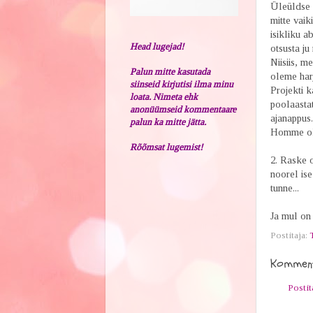
Üleüldse o
mitte vaik
isikliku a
Head lugejad!
otsusta j
Niisiis, m
Palun mitte kasutada
oleme har
siinseid kirjutisi ilma minu
Projekti 
loata. Nimeta ehk
poolaastat
anonüümseid kommentaare
ajanappus.
palun ka mitte jätta.
Homme ole
Rõõmsat lugemist!
2. Raske o
noorel ise
tunne...
Ja mul on 
Postitaja:
Komment
Posti