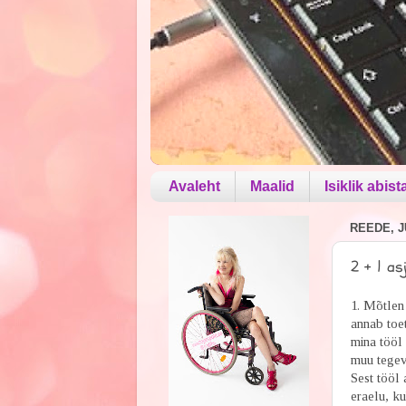
Avaleht
Maalid
Isiklik abist
REEDE, JU
2 + 1 as
1. Mõtlen 
annab toet
mina tööl 
muu tegevu
Sest tööl 
eraelu, ku