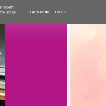
ser-agent
rate usage
LEARN MORE
GOT IT
d.