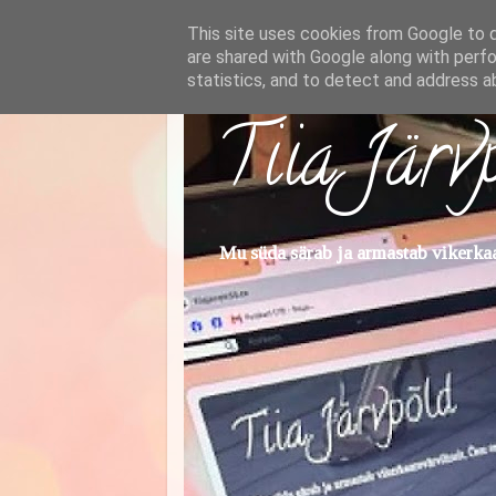
This site uses cookies from Google to de
are shared with Google along with perfo
statistics, and to detect and address a
Tiia Järv
Mu süda särab ja armastab vikerkaar