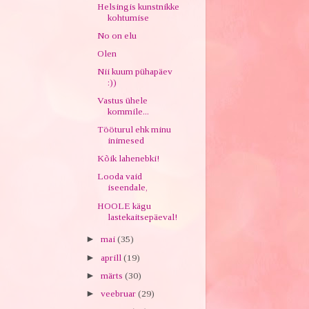
Helsingis kunstnikke
kohtumise
No on elu
Olen
Nii kuum pühapäev
:))
Vastus ühele
kommile...
Tööturul ehk minu
inimesed
Kõik lahenebki!
Looda vaid
iseendale,
HOOLE kägu
lastekaitsepäeval!
►
mai
(35)
►
aprill
(19)
►
märts
(30)
►
veebruar
(29)