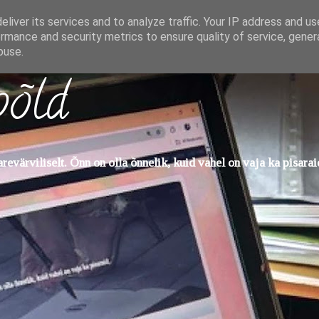
liver its services and to analyze traffic. Your IP address and u
rmance and security metrics to ensure quality of service, gene
buse.
põld
evärviliselt. Õnn on olla õnnelik, kuid vahel on vaja ka pisarai