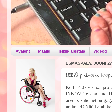
Avaleht
Maalid
Isiklik abistaja
Videod
ESMASPÄEV, JUUNI 27,
LEEPÜ pikk-pikk tööp
Kell 14.07 vist sai pro
INNOVEle saadetud. Hom
arvutis kahe netipulgag
andma :D Nüüd ajab kerg