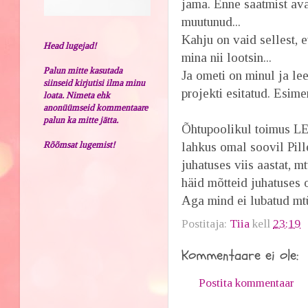
jama. Enne saatmist avas
muutunud...
Kahju on vaid sellest, 
Head lugejad!
mina nii lootsin...
Palun mitte kasutada
Ja ometi on minul ja l
siinseid kirjutisi ilma minu
projekti esitatud. Esi
loata. Nimeta ehk
anonüümseid kommentaare
palun ka mitte jätta.
Õhtupoolikul toimus LE
Rõõmsat lugemist!
lahkus omal soovil Pille
juhatuses viis aastat, 
häid mõtteid juhatuses 
Aga mind ei lubatud mtü
Postitaja:
Tiia
kell
23:19
Kommentaare ei ole:
Postita kommentaar