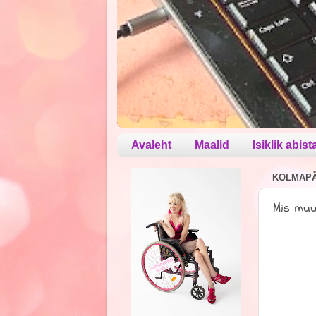
Avaleht
Maalid
Isiklik abist
KOLMAPÄE
Mis muut