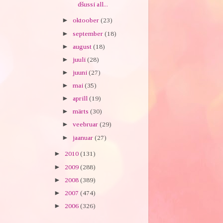
dšussi all...
►
oktoober
(23)
►
september
(18)
►
august
(18)
►
juuli
(28)
►
juuni
(27)
►
mai
(35)
►
aprill
(19)
►
märts
(30)
►
veebruar
(29)
►
jaanuar
(27)
►
2010
(131)
►
2009
(288)
►
2008
(389)
►
2007
(474)
►
2006
(326)