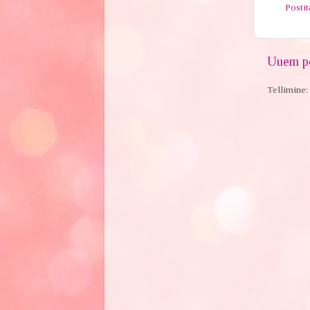
Posti
Uuem po
Tellimine: