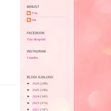
MINUST
Tiia
tiia
FACEBOOK
Tiia Järvpõld
INSTAGRAM
Tiiatibu
BLOGI AJALUGU
►
2026
(208)
►
2025
(298)
►
2024
(343)
►
2023
(370)
►
2022
(347)