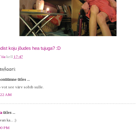
ndist koju jõudes hea tujuga? :D
Tiia
kell
17:47
ntaari:
onüümne ütles ...
 vot see värv sobib sulle.
:22 AM
ia
ütles ...
an ka... ;)
00 PM