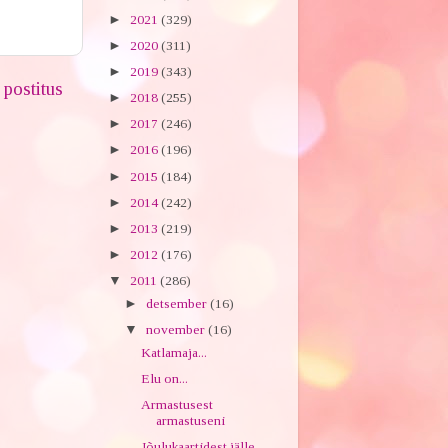
►
2021
(329)
►
2020
(311)
►
2019
(343)
postitus
►
2018
(255)
►
2017
(246)
►
2016
(196)
►
2015
(184)
►
2014
(242)
►
2013
(219)
►
2012
(176)
▼
2011
(286)
►
detsember
(16)
▼
november
(16)
Katlamaja...
Elu on...
Armastusest
armastuseni
Jõulukaartidest jälle