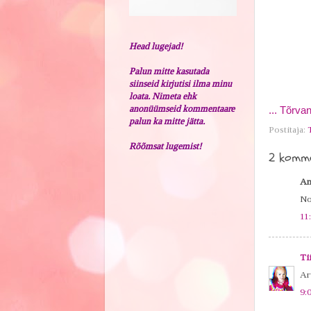
Head lugejad!
Palun mitte kasutada
siinseid kirjutisi ilma minu
loata. Nimeta ehk
anonüümseid kommentaare
... Tõrva
palun ka mitte jätta.
Postitaja:
Rõõmsat lugemist!
2 komme
An
No
11
Ti
Arv
9: