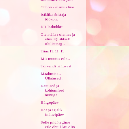
Ohhoo - elamus täna
Isikliku abistaja
töökoht
Nii, laabubki!!!
Olen täitsa olemas ja
elus :=)Lihtsalt
olulist nag...
Täna 11. 11. 11
Mis muutus eile...
Tõrvandi näitusest
Maalimine...
Üllatused...
Näitused ja
kohtumised
minuga
Hingepäev
Hea ja asjalik
(nime)päev
Selle pildi tegime
eile õhtul, kui olin