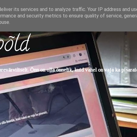
liver its services and to analyze traffic. Your IP address and u
rmance and security metrics to ensure quality of service, gene
buse.
põld
evärviliselt. Õnn on olla õnnelik, kuid vahel on vaja ka pisarai