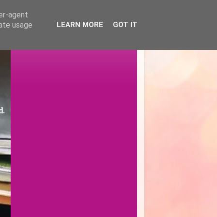
ser-agent
rate usage
LEARN MORE
GOT IT
d.