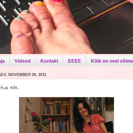
aja
Videod
Kontakt
EEEE
Kõik on veel võima
V, NOVEMBER 09, 2011
us eile...