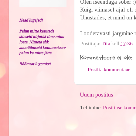
Olen iseendaga sõber :
Kuigi viimasel ajal oli 
Unustades, et mind on k
Head lugejad!
Palun mitte kasutada
Loodetavasti järgmine n
siinseid kirjutisi ilma minu
loata. Nimeta ehk
Postitaja:
Tiia
kell
17:36
anonüümseid kommentaare
palun ka mitte jätta.
Kommentaare ei ole:
Rõõmsat lugemist!
Postita kommentaar
Uuem postitus
Tellimine:
Postituse komm