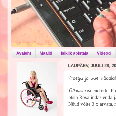
Avaleht
Maalid
Isiklik abistaja
Videod
LAUPÄEV, JUULI 28, 2
Praegu ja uuel nädalal.
Üllatasin
iseend eile. Po
otsin Rosalindas enda j
Nüüd võite 3 x arvata, 