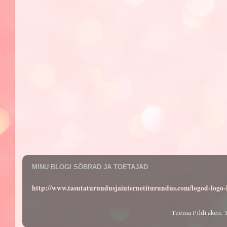
MINU BLOGI SÕBRAD JA TOETAJAD
http://www.tasutaturundusjainternetiturundus.com/logod-log
Teema Pildi aken. 