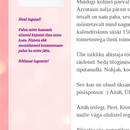
Muidugi kolmel päeval a
Arvutasin nalja pärast s
teisalt on natu paha, s
Head lugejad!
mõistetavalt mind naguni
Palun mitte kasutada
kalendriskuus siiski 15
siinseid kirjutisi ilma minu
toimetustega ilusti toime
loata. Nimeta ehk
anonüümseid kommentaare
palun ka mitte jätta.
Ühe isikliku abistaja tö
Rõõmsat lugemist!
täidetud. Seda blogimis
riputanudki. Nohjah, ko
See kuu on olnud üksai
püsisponsor. :) Aitäh, Ül
Aitäh teilegi, Piret, Kri
mulle väga olulistel tege
Niipalju siis augustikuu