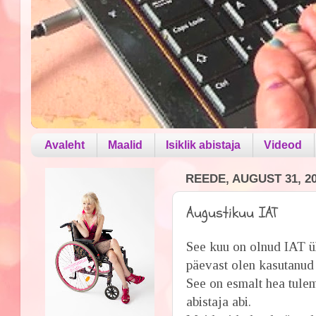
Avaleht
Maalid
Isiklik abistaja
Videod
REEDE, AUGUST 31, 2
Augustikuu IAT
See kuu on olnud IAT üh
päevast olen kasutanud 
See on esmalt hea tulem
abistaja abi.