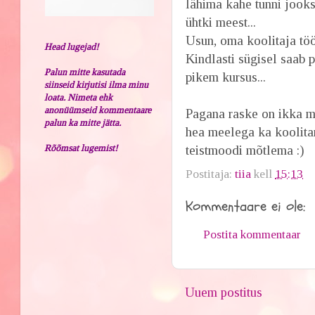
lähima kahe tunni jooksu
ühtki meest...
Usun, oma koolitaja töö
Head lugejad!
Kindlasti sügisel saab 
Palun mitte kasutada
pikem kursus...
siinseid kirjutisi ilma minu
loata. Nimeta ehk
anonüümseid kommentaare
Pagana raske on ikka m
palun ka mitte jätta.
hea meelega ka koolitan.
Rõõmsat lugemist!
teistmoodi mõtlema :)
Postitaja:
tiia
kell
15:13
Kommentaare ei ole:
Postita kommentaar
Uuem postitus