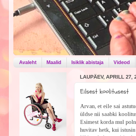
Avaleht
Maalid
Isiklik abistaja
Videod
LAUPÄEV, APRILL 27, 
Eilsest koolitusest
Arvan, et eile sai astu
üldse nii saabki koolitu
Esimest korda mul polnu
huvitav hetk, kui istus