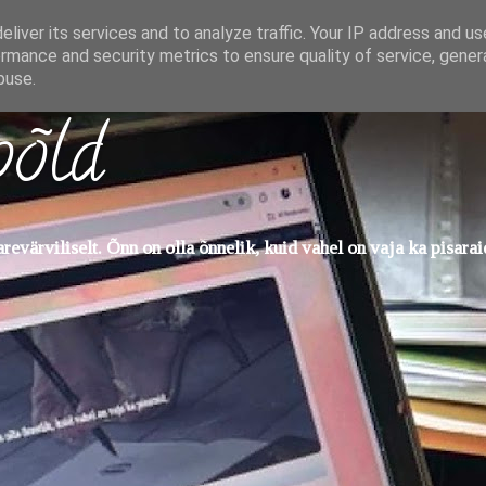
liver its services and to analyze traffic. Your IP address and u
rmance and security metrics to ensure quality of service, gene
buse.
põld
evärviliselt. Õnn on olla õnnelik, kuid vahel on vaja ka pisarai