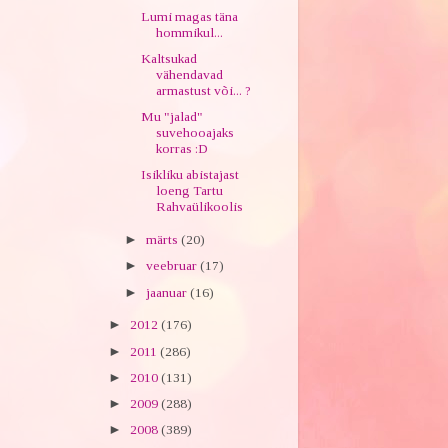
Lumi magas täna
hommikul...
Kaltsukad
vähendavad
armastust või... ?
Mu "jalad"
suvehooajaks
korras :D
Isikliku abistajast
loeng Tartu
Rahvaülikoolis
►
märts
(20)
►
veebruar
(17)
►
jaanuar
(16)
►
2012
(176)
►
2011
(286)
►
2010
(131)
►
2009
(288)
►
2008
(389)