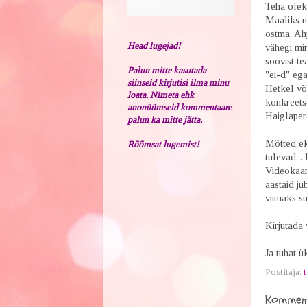
Teha oleks
Maaliks na
ostma. Ahj
Head lugejad!
vähegi min
soovist te
Palun mitte kasutada
"ei-d" ega
siinseid kirjutisi ilma minu
Hetkel võ
loata. Nimeta ehk
konkreetse
anonüümseid kommentaare
Haiglapere
palun ka mitte jätta.
Mõtted eks
Rõõmsat lugemist!
tulevad...
Videokaame
aastaid j
viimaks su
Kirjutada 
Ja tuhat ü
Postitaja:
t
Komment