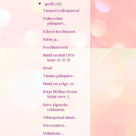
▼
aprill
(18)
Tänasel volbripäeval
Päikeseline
pühapäev...
Eilsest koolitusest
Pabin ja...
Poolikud tööd
Nüüd on küll UPS-
kene :D :D :D
Head
Tänane pühapäev...
Nüüd on selge, et...
Kirju liblikas tõotas
kirjut suve :)
Suve alguseks
reklaamin
Vihmapiisad aknal...
Sõrvesääres...
Uskumatu....