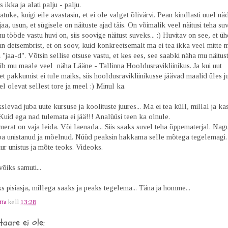
 ikka ja alati palju - palju.
tuke, kuigi eile avastasin, et ei ole valget õlivärvi. Pean kindlasti uuel nä
aa, usun, et sügisele on näituste ajad täis. On võimalik veel näitusi teha su
u tööde vastu huvi on, siis soovige näitust suveks... :) Huvitav on see, et üh
an detsembrist, et on soov, kuid konkreetsemalt ma ei tea ikka veel mitte m
 "jaa-d". Võtsin sellise otsuse vastu, et kes ees, see saabki näha mu näitust
ib mu maale veel näha Lääne - Tallinna Hooldusravikliinikus. Ja kui uut
t pakkumist ei tule maiks, siis hooldusravikliinikusse jäävad maalid üles ju
l olevat sellest tore ja meel :) Minul ka.
levad juba uute kursuse ja koolituste juures... Ma ei tea küll, millal ja ka
 Kuid ega nad tulemata ei jää!!! Analüüsi teen ka olnule.
rat on vaja leida. Või laenada... Siis saaks suvel teha õppematerjal. Nag
uba unistanud ja mõelnud. Nüüd peaksin hakkama selle mõtega tegelemagi. 
ur unistus ja mõte teoks. Videoks.
võiks samuti...
ks pisiasja, millega saaks ja peaks tegelema... Täna ja homme...
iia
kell
13:28
aare ei ole: