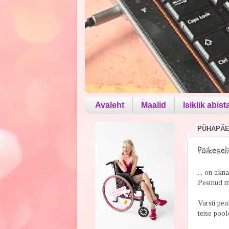
Avaleht
Maalid
Isiklik abist
PÜHAPÄEV
Päikesel
... on akn
Pestnud m
Varsti pea
teise poo