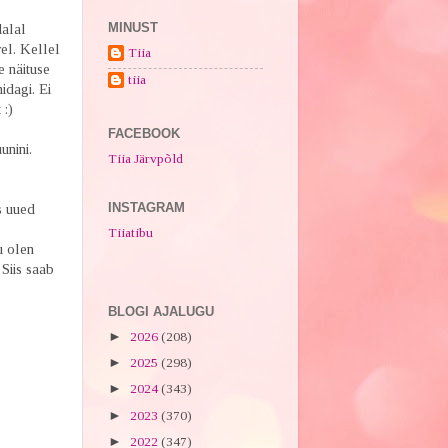
MINUST
dalal
vel. Kellel
Tiia
e näituse
tiia
idagi. Ei
 :)
FACEBOOK
unini.
Tiia Järvpõld
INSTAGRAM
s uued
Tiiatibu
u olen
Siis saab
BLOGI AJALUGU
►
2026
(208)
►
2025
(298)
►
2024
(343)
►
2023
(370)
►
2022
(347)