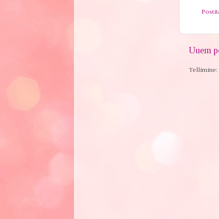
Posti
Uuem po
Tellimine: