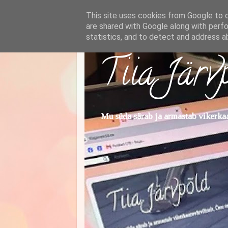
This site uses cookies from Google to de
are shared with Google along with perfo
statistics, and to detect and address a
Tiia Järv
Mu süda särab ja armastab vikerkaar