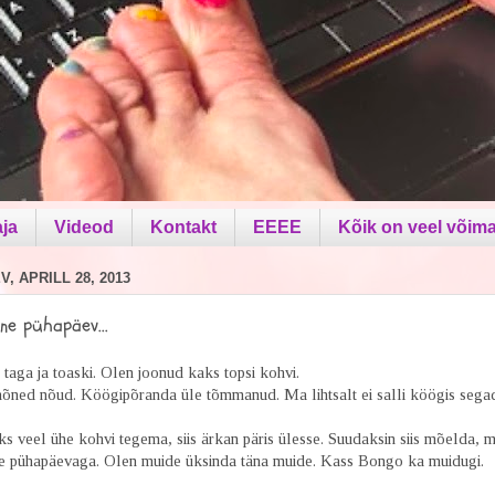
aja
Videod
Kontakt
EEEE
Kõik on veel võima
, APRILL 28, 2013
ine pühapäev...
a taga ja toaski. Olen joonud kaks topsi kohvi.
õned nõud. Köögipõranda üle tõmmanud. Ma lihtsalt ei salli köögis segad
ks veel ühe kohvi tegema, siis ärkan päris ülesse. Suudaksin siis mõelda, m
le pühapäevaga. Olen muide üksinda täna muide. Kass Bongo ka muidugi.