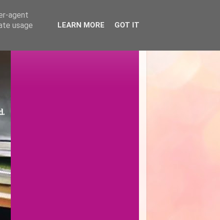
ser-agent
rate usage
LEARN MORE
GOT IT
d.