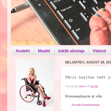
Avaleht
Maalid
Isiklik abistaja
Videod
NELJAPÄEV, AUGUST 28, 20
Päris huvitav leht j
Postitaja:
tiia
kell
21:41
Kommentaare ei ole:
Postita kommentaar