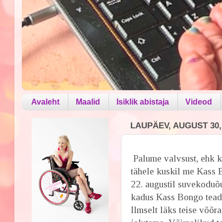
Avaleht
Maalid
Isiklik abistaja
Videod
LAUPÄEV, AUGUST 30,
Palume valvsust, ehk 
tähele kuskil me Kass 
22. augustil suvekoduõu
kadus Kass Bongo tead
Ilmselt läks teise võõr