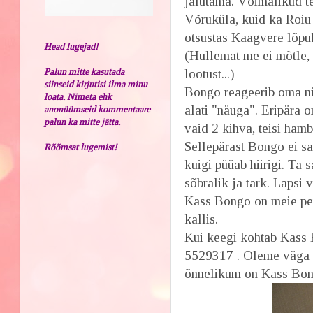
jalutama. Võimalikud t
Võruküla, kuid ka Roiu 
otsustas Kaagvere lõpuks
Head lugejad!
(Hullemat me ei mõtle, 
Palun mitte kasutada
lootust...)
siinseid kirjutisi ilma minu
Bongo reageerib oma ni
loata. Nimeta ehk
alati "näuga". Eripära o
anonüümseid kommentaare
palun ka mitte jätta.
vaid 2 kihva, teisi hamb
Sellepärast Bon
go ei s
Rõõmsat lugemist!
kuigi püüab hiirigi. Ta
sõbralik ja tark. Lapsi 
Kass Bongo on meie per
kallis.
Kui keegi kohtab Kass B
5529317 . Oleme väga t
õnnelikum on Kass Bong