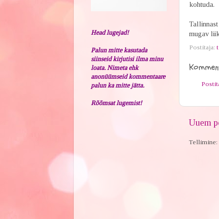
kohtuda.
Tallinnast
Head lugejad!
mugav lii
Postitaja:
t
Palun mitte kasutada
siinseid kirjutisi ilma minu
Komment
loata. Nimeta ehk
anonüümseid kommentaare
Posti
palun ka mitte jätta.
Rõõmsat lugemist!
Uuem po
Tellimine: