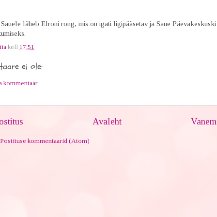
 Sauele läheb Elroni rong, mis on igati ligipääsetav ja Saue Päevakeskuski 
kumiseks.
iia
kell
17:51
aare ei ole:
ta kommentaar
stitus
Avaleht
Vanem 
Postituse kommentaarid (Atom)