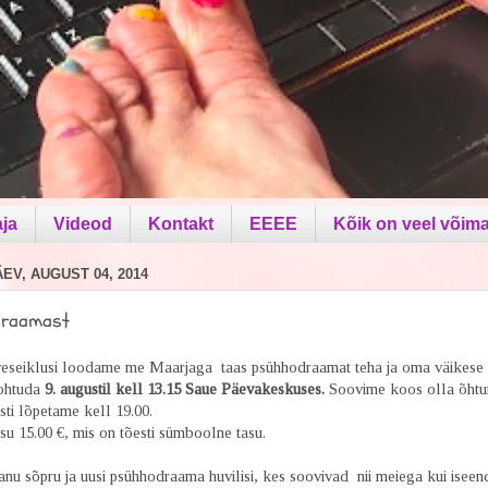
aja
Videod
Kontakt
EEEE
Kõik on veel võima
V, AUGUST 04, 2014
draamast
veseiklusi loodame me Maarjaga taas psühhodraamat teha ja oma väikese
ohtuda
9. augustil kell 13.15 Saue Päevakeskuses.
Soovime koos olla õhtun
sti lõpetame kell 19.00.
su 15.00 €, mis on tõesti sümboolne tasu.
nu sõpru ja uusi psühhodraama huvilisi, kes soovivad nii meiega kui isee