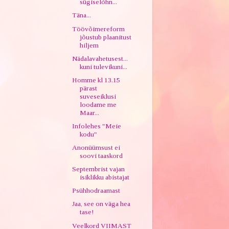
sügiselõhn...
Täna...
Töövõimereform
jõustub plaanitust
hiljem
Nädalavahetusest...
kuni tulevikuni...
Homme kl 13.15
pärast
suveseiklusi
loodame me
Maar...
Infolehes "Meie
kodu"
Anonüümsust ei
soovi taaskord
Septembrist vajan
isiklikku abistajat
Psühhodraamast
Jaa, see on väga hea
tase!
Veelkord VIIMAST