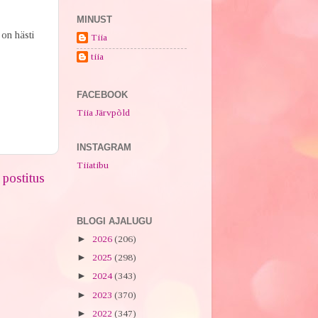
MINUST
on hästi
Tiia
tiia
FACEBOOK
Tiia Järvpõld
INSTAGRAM
Tiiatibu
postitus
BLOGI AJALUGU
►
2026
(206)
►
2025
(298)
►
2024
(343)
►
2023
(370)
►
2022
(347)