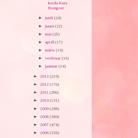
korda Kass
Bongost
►
juuli
(24)
►
juuni
(22)
►
mai
(25)
►
aprill
(17)
►
märts
(19)
►
veebruar
(16)
►
jaanuar
(14)
►
2013
(219)
►
2012
(176)
►
2011
(286)
►
2010
(131)
►
2009
(288)
►
2008
(389)
►
2007
(474)
►
2006
(326)