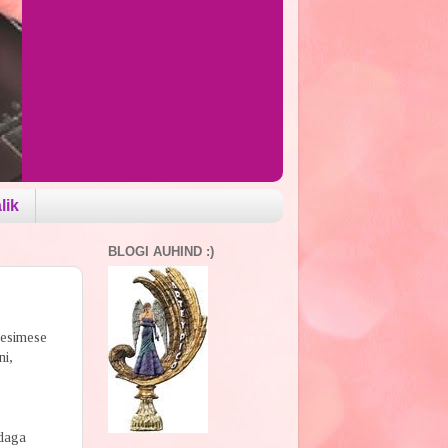
lik
BLOGI AUHIND :)
 esimese
i,
ndaga