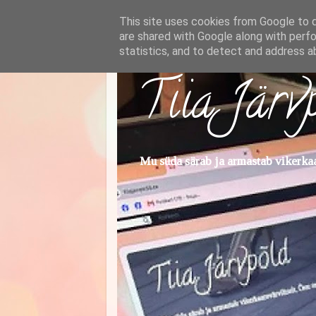
This site uses cookies from Google to de
are shared with Google along with perfo
statistics, and to detect and address a
Tiia Järv
Mu süda särab ja armastab vikerkaar