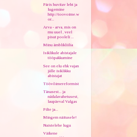
Päris huvitav leht ja
lugemine
http://toovoime.w
or...
Arva - arva, mis on
mu uuel , veel
pisut pooleli ...
Minu ämblikliilia
Isiklikule abistajale
tööpakkumine
See on elu ehk vajan
jälle isiklikku
abistajat
Töövõimereformist
Tänasest... ja
nädalavahetusest,
laupäeval Valgas
Pilte ja...
Mingem näitusele!
Naistelehe lugu
Väikene