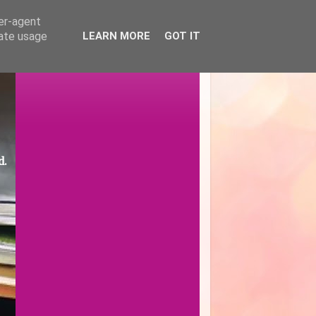
ser-agent
rate usage
LEARN MORE
GOT IT
d.