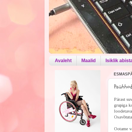
Avaleht
Maalid
Isiklik abist
ESMASPÄE
Psühho
Pärast su
grupiga k
loodetava
Osavõtuta
Ootame va