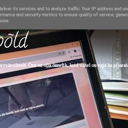
liver its services and to analyze traffic. Your IP address and u
rmance and security metrics to ensure quality of service, gene
buse.
põld
evärviliselt. Õnn on olla õnnelik, kuid vahel on vaja ka pisarai