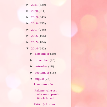
►
2021
(329)
►
2020
(311)
►
2019
(343)
►
2018
(255)
►
2017
(246)
►
2016
(196)
►
2015
(184)
▼
2014
(242)
►
detsember
(20)
►
november
(28)
►
oktoober
(18)
►
september
(15)
▼
august
(24)
1. septembriks...
Palume valvsust,
ehk keegi paneb
tähele kuskil ...
Rõõm ja kurbus