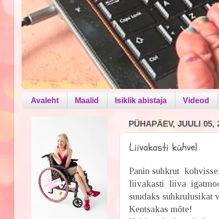
Avaleht
Maalid
Isiklik abistaja
Videod
PÜHAPÄEV, JUULI 05, 
Liivakasti kühvel
Panin suhkrut kohvisse.
liivakasti liiva igatm
suudaks suhkrulusikat v
Kentsakas mõte!