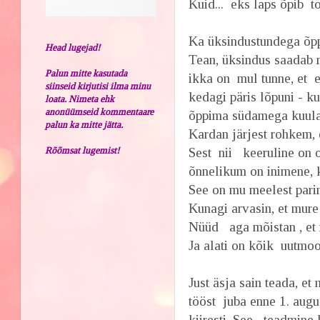
Kuid... eks laps õpib t
Ka üksindustundega õppi
Head lugejad!
Tean, üksindus saadab m
Palun mitte kasutada
ikka on mul tunne, et e
siinseid kirjutisi ilma minu
kedagi päris lõpuni - k
loata. Nimeta ehk
anonüümseid kommentaare
õppima südamega kuula
palun ka mitte jätta.
Kardan järjest rohkem, 
Rõõmsat lugemist!
Sest nii keeruline on o
õnnelikum on inimene, 
See on mu meelest pari
Kunagi arvasin, et mure
Nüüd aga mõistan , et r
Ja alati on kõik uutmood
Just äsja sain teada, et
tööst juba enne 1. augus
kiiresti. See teadmine 