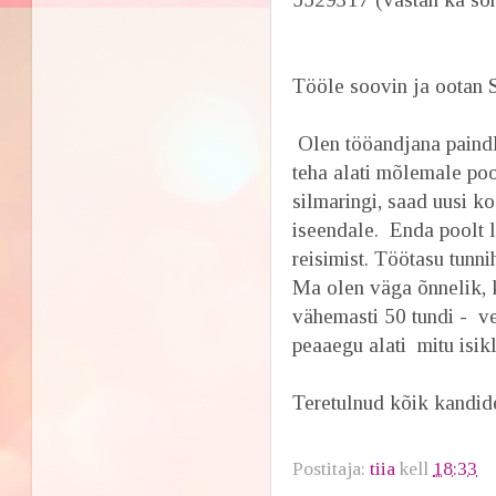
Tööle soovin ja ootan S
Olen tööandjana paindli
teha alati mõlemale po
silmaringi, saad uusi ko
iseendale. Enda poolt 
reisimist. Töötasu tunn
Ma olen väga õnnelik, 
vähemasti 50 tundi - v
peaaegu alati mitu isikl
Teretulnud kõik kandide
Postitaja:
tiia
kell
18:33