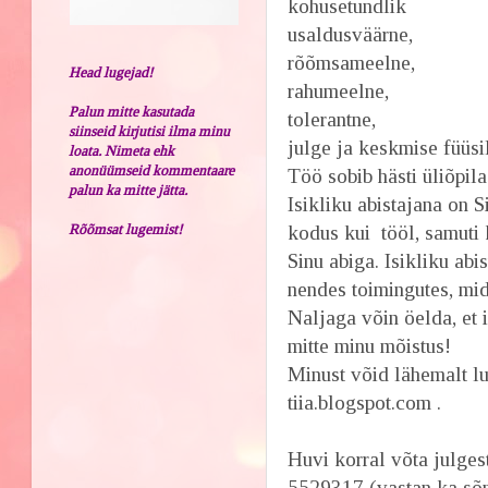
kohusetundlik
usaldusväärne,
rõõmsameelne,
Head lugejad!
rahumeelne,
Palun mitte kasutada
tolerantne,
siinseid kirjutisi ilma minu
julge ja keskmise füüsi
loata. Nimeta ehk
anonüümseid kommentaare
Töö sobib hästi üliõpila
palun ka mitte jätta.
Isikliku abistajana on S
Rõõmsat lugemist!
kodus kui tööl, samuti k
Sinu abiga. Isikliku abi
nendes toimingutes, mida
Naljaga võin öelda, et 
mitte minu mõistus!
Minust võid lähemalt lu
tiia.blogspot.com .
Huvi korral võta julges
5529317 (vastan ka sõ