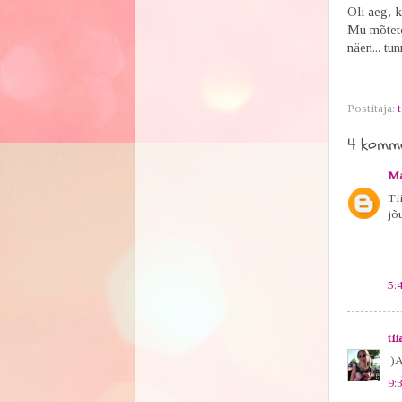
Oli aeg, k
Mu mõtete
näen... tun
Postitaja:
t
4 komme
Ma
Ti
jõ
5:
tii
:)
9: