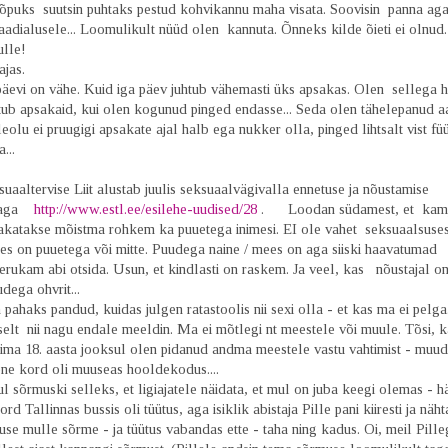
lõpuks suutsin puhtaks pestud kohvikannu maha visata. Soovisin panna ag
aadialusele... Loomulikult nüüd olen kannuta. Õnneks kilde õieti ei olnud
lle!
jas.
päevi on vähe. Kuid iga päev juhtub vähemasti üks apsakas. Olen sellega h
htub apsakaid, kui olen kogunud pinged endasse... Seda olen tähelepanud a
lu ei pruugigi apsakate ajal halb ega nukker olla, pinged lihtsalt vist fü
a...
uaaltervise Liit alustab juulis seksuaalvägivalla ennetuse ja nõustamise
iaga
http://www.estl.ee/esilehe-uudised/28
. Loodan südamest, et kam
katakse mõistma rohkem ka puuetega inimesi. EI ole vahet seksuaalsuses
ees on puuetega või mitte. Puudega naine / mees on aga siiski haavatumad 
erukam abi otsida. Usun, et kindlasti on raskem. Ja veel, kas nõustajal 
dega ohvrit...
pahaks pandud, kuidas julgen ratastoolis nii sexi olla - et kas ma ei pelga.
pselt nii nagu endale meeldin. Ma ei mõtlegi nt meestele või muule. Tõsi, 
hima 18. aasta jooksul olen pidanud andma meestele vastu vahtimist - muud
ene kord oli muuseas hooldekodus....
 sõrmuski selleks, et ligiajatele näidata, et mul on juba keegi olemas - hä
rd Tallinnas bussis oli tüütus, aga isiklik abistaja Pille pani kiiresti ja näh
e mulle sõrme - ja tüütus vabandas ette - taha ning kadus. Oi, meil Pille