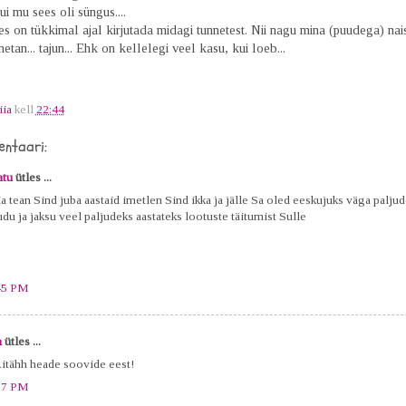
ui mu sees oli süngus....
s on tükkimal ajal kirjutada midagi tunnetest. Nii nagu mina (puudega) na
netan... tajun... Ehk on kellelegi veel kasu, kui loeb...
iia
kell
22:44
ntaari:
tu
ütles ...
ia tean Sind juba aastaid imetlen Sind ikka ja jälle Sa oled eeskujuks väga paljud
udu ja jaksu veel paljudeks aastateks lootuste täitumist Sulle
45 PM
a
ütles ...
Aitähh heade soovide eest!
37 PM