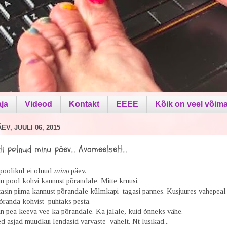
aja
Videod
Kontakt
EEEE
Kõik on veel võima
V, JUULI 06, 2015
ti polnud minu päev... Avameelselt...
oolikul ei olnud
minu
päev.
n pool kohvi kannust põrandale. Mitte kruusi.
tasin piima kannust põrandale külmkapi tagasi pannes. Kusjuures vahepeal 
õranda kohvist puhtaks pesta.
in pea keeva vee ka põrandale. Ka jalale, kuid õnneks vähe.
ed asjad muudkui lendasid varvaste vahelt. Nt lusikad...