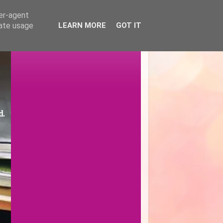
ser-agent
rate usage
LEARN MORE
GOT IT
d.