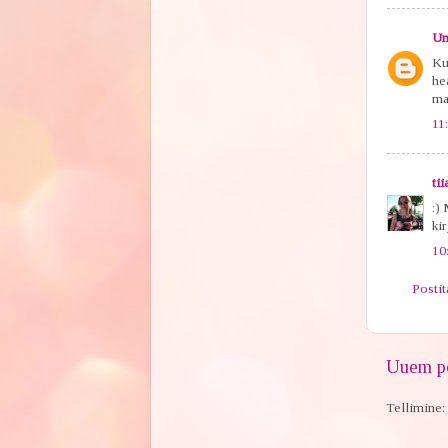
Un
Ku
hea
ma
11
tii
:)
kir
10
Posti
Uuem po
Tellimine: