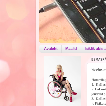
Avaleht
Maalid
Isiklik abist
ESMASPÄE
Poolenis
Hommikup
1. Kallasi
2. Loksus
jõudnud p
3. Kallas
4. Pisikes