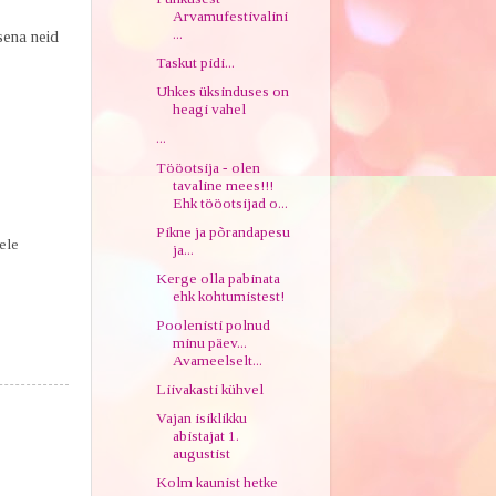
Arvamufestivalini
...
isena neid
Taskut pidi...
Uhkes üksinduses on
heagi vahel
...
Tööotsija - olen
tavaline mees!!!
Ehk tööotsijad o...
Pikne ja põrandapesu
ele
ja...
Kerge olla pabinata
ehk kohtumistest!
Poolenisti polnud
minu päev...
Avameelselt...
Liivakasti kühvel
Vajan isiklikku
abistajat 1.
augustist
Kolm kaunist hetke