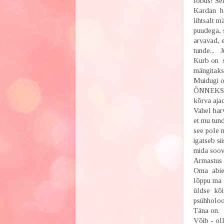
lõbus! Sel
Kardan ho
lihtsalt 
puudega, 
arvavad, 
tunde... J
Kurb on s
mängitakse
Muidugi on
ÕNNEKS, m
kõrva aja
Vahel harv
et mu tund
see pole m
igatseb si
mida soov
Armastus 
Oma abielu
lõppu ma e
üldse kõik
psühholoog
Täna on. K
Võib - oll