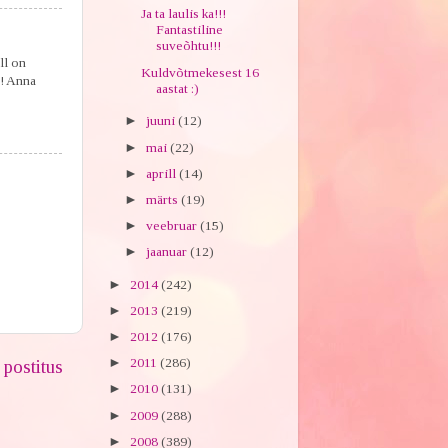
Ja ta laulis ka!!!
Fantastiline
suveõhtu!!!
ll on
Kuldvõtmekesest 16
!! Anna
aastat :)
►
juuni
(12)
►
mai
(22)
►
aprill
(14)
►
märts
(19)
►
veebruar
(15)
►
jaanuar
(12)
►
2014
(242)
►
2013
(219)
►
2012
(176)
►
2011
(286)
postitus
►
2010
(131)
►
2009
(288)
►
2008
(389)