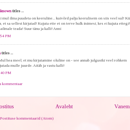
known
ütles ...
i mul ilma puudeta on keeruline... kuivõrd palju keerulisem on siis veel sul! Kü
, et sa sellest kirjutad! Kujuta ette et on terve hulk inimesi, kes ei kujuta ettegi
ailmale teada! Suur tänu ja kalli! Anni
:54 PM
a
ütles ...
 Mul hea meel, et mu kirjutamine oluline on - see annab julgustki veel rohkem
jutada mulle juurde. Aitäh ja vastu kalli!
:40 PM
ta kommentaar
stitus
Avaleht
Vanem 
Postituse kommentaarid (Atom)