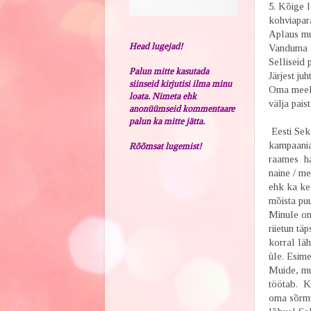
5. Kõige 
kohviapar
Aplaus mu
Head lugejad!
Vanduma a
Selliseid 
Palun mitte kasutada
Järjest ju
siinseid kirjutisi ilma minu
Oma meeleo
loata. Nimeta ehk
välja paist
anonüümseid kommentaare
palun ka mitte jätta.
Eesti Seks
kampaan
Rõõmsat lugemist!
raames ha
naine / m
ehk ka ke
mõista puu
Minule on 
riietun tä
korral lä
üle. Esim
Muide, mul
töötab. Ko
oma sõrmus