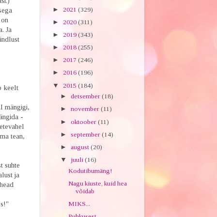
si.)
►
2021
(329)
sega
 on
►
2020
(311)
. Ja
►
2019
(343)
indlust
►
2018
(255)
►
2017
(246)
►
2016
(196)
▼
2015
(184)
 keelt
►
detsember
(18)
EI mängigi,
►
november
(11)
mängida -
►
oktoober
(11)
hetevahel
►
september
(14)
 ma tean,
►
august
(20)
▼
juuli
(16)
t suhte
Kodutibumäng!
lust ja
Nagu kiuste, kuid hea
 head
võidab
MIKS...
s!"
Puhkusest