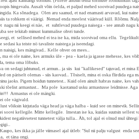
lest ajast kannangi sõrmust. (Pillele andsin tema sõrmuse loomulikult taga
opis hingevalu. Ausalt võin öelda, et paljud mehed soovivad puudega nai
mängida. Ka sõnadega. Olen aru saanud, et nad enamasti arvavad, kui naine
siis ta rohkem ei väärigi. Nemad enda meelest väärivad küll. Rõõmu. Nalja
et nagu nii keegi ei näe, et suhtlevad puudega naisega - see annab nagu k
uba see tekitab minust kummalise ohvri tunde.
eegi, et sellised mehed ei tea ise ka, mida soovivad oma ellu. Tegelikult
 sedasi ka teiste nö tavaliste naistega ja iseendagi.
 naisigi, kes mängivad... Kelle ohver on mees...
a ei ole naine, kes armuks üle - pea - kaela ja igasse mehesse, kes võib
da, tema oma lõbuks.
a on sedagi juhtunud, et armun... ja siis kui "kallikesed" tajuvad, et mina 
ed on päriselt olemas - siis kaovad... Tõsiselt, mina ei oska flirdida ega 
inu jaoks. Pigem hoidun tunnetest... Kuid olen ainult habras naine, kes va
iski tõelist armastust... Ma pole kaotanud usku armastusse leidmisse. Aga
in!!! Armastus ei ole mängki.
ei ole vägivald.
st võiksin kirjutada väga head ja väga halba - kuid see on minevik. Sellis
i soovi kellegile. Mitte kellegile. Imestan ise ka, kuidas suutsin sellest va
idest negatiivsetest tunnetest välja tulla... Äh, tol ajal ei olnud mul ühtegi
igi...
aupo, kes ikka ja jälle viimasel ajal ütleb: "Sul nii palju valgust enda see
a, et täna ongi.