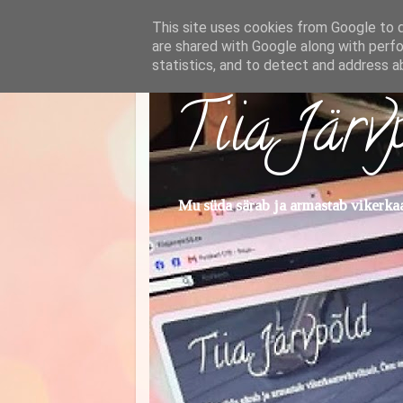
This site uses cookies from Google to de
are shared with Google along with perfo
statistics, and to detect and address a
Tiia Järv
Mu süda särab ja armastab vikerkaar