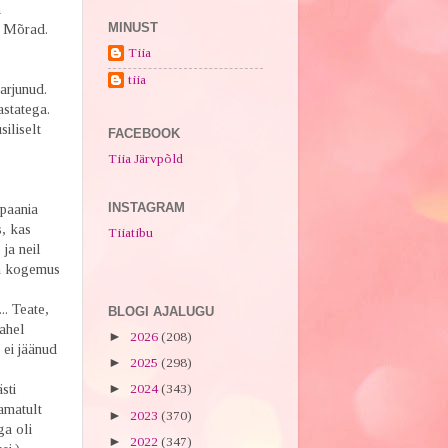
a
MINUST
. Mõrad.
Tiia
tiia
arjunud.
astatega.
üsiliselt
FACEBOOK
Tiia Järvpõld
INSTAGRAM
paania
, kas
Tiiatibu
ja neil
on kogemus
.. Teate,
BLOGI AJALUGU
kahel
►
2026
(208)
 ei jäänud
►
2025
(298)
sti
►
2024
(343)
tamatult
►
2023
(370)
ga oli
►
2022
(347)