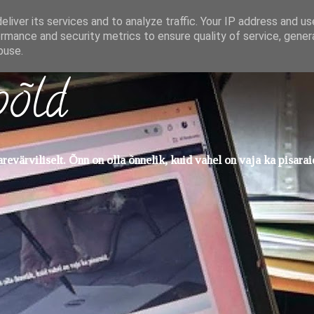
liver its services and to analyze traffic. Your IP address and u
rmance and security metrics to ensure quality of service, gene
buse.
põld
evärviliselt. Õnn on olla õnnelik, kuid vahel on vaja ka pisarai