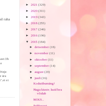
►
2021
(329)
►
2020
(311)
►
2019
(343)
sil raha
►
2018
(255)
►
2017
(246)
►
2016
(196)
▼
2015
(184)
►
detsember
(18)
►
november
(11)
nast.Oh
►
oktoober
(11)
ja
►
september
(14)
ötaja
►
august
(20)
e ära
▼
juuli
(16)
",et ei
Kodutibumäng!
Nagu kiuste, kuid hea
võidab
MIKS...
Puhkusest