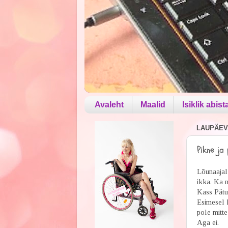
Avaleht
Maalid
Isiklik abist
LAUPÄEV, 
Pikne ja
Lõunaajal
ikka. Ka m
Kass Pätu 
Esimesel 
pole mitte
Aga ei.