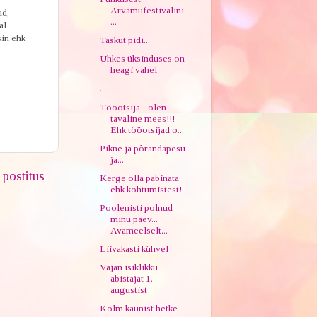
Arvamufestivalini
ud,
...
al
sin ehk
Taskut pidi...
Uhkes üksinduses on
heagi vahel
...
Tööotsija - olen
tavaline mees!!!
Ehk tööotsijad o...
Pikne ja põrandapesu
ja...
postitus
Kerge olla pabinata
ehk kohtumistest!
Poolenisti polnud
minu päev...
Avameelselt...
Liivakasti kühvel
Vajan isiklikku
abistajat 1.
augustist
Kolm kaunist hetke