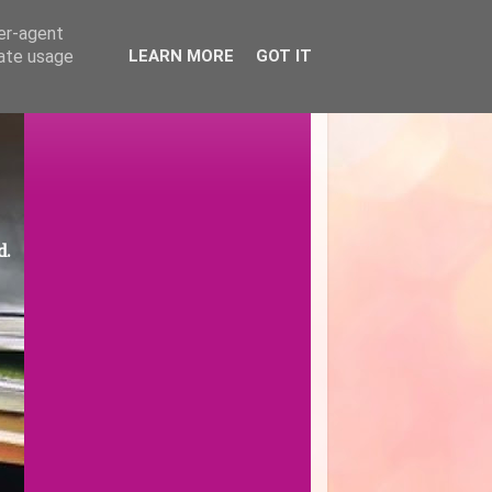
ser-agent
rate usage
LEARN MORE
GOT IT
d.