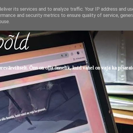
liver its services and to analyze traffic. Your IP address and u
rmance and security metrics to ensure quality of service, gene
buse.
põld
evärviliselt. Õnn on olla õnnelik, kuid vahel on vaja ka pisarai