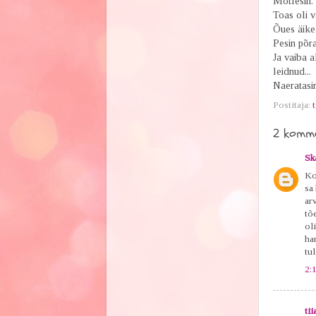
Mõtlesin.
Toas oli v
Õues äike
Pesin põra
Ja vaiba a
leidnud..
Naeratasin
Postitaja:
t
2 komme
Sk
Ko
sa
arv
tõ
ol
har
tul
2:
tii