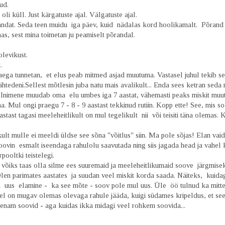
ud.
 oli küll. Just kärgatuste ajal. Välgatuste ajal.
andat. Seda teen muidu iga päev, kuid nädalas kord hoolikamalt. Põrand
as, sest mina toimetan ju peamiselt põrandal.
levikust.
.
aega tunnetan, et elus peab mitmed asjad muutuma. Vastasel juhul tekib s
tähtedeni.Sellest mõtlesin juba natu mais avalikult... Enda sees ketran seda 
.. Inimene muudab oma elu umbes iga 7 aastat, vähemasti peaks miskit muu
a. Mul ongi praegu 7 - 8 - 9 aastast tekkinud rutiin. Kopp ette! See, mis soo
aastast tagasi meeleheitlikult on mul tegelikult nii või teisiti täna olemas. 
kult mulle ei meeldi üldse see sõna "võitlus" siin. Ma pole sõjas! Elan v
oovin esmalt iseendaga rahulolu saavutada ning siis jagada head ja vahel k
rpooltki teistelegi.
võiks taas olla silme ees suuremaid ja meeleheitlikumaid soove järgmise
len parimates aastates ja suudan veel miskit korda saada. Näiteks, kuida
 uus elamine - ka see mõte - soov pole mul uus. Üle öö tulnud ka mitte.
el on mugav olemas olevaga rahule jääda, kuigi südames kripeldus, et se
 enam soovid - aga kuidas ikka midagi veel rohkem soovida...