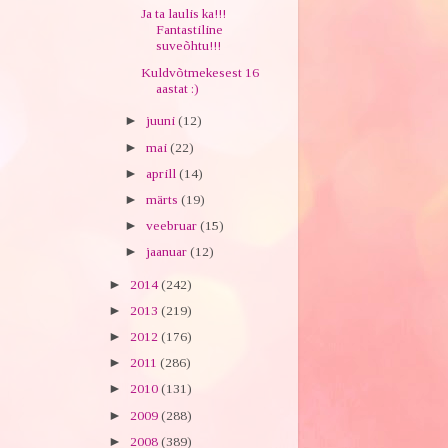
Ja ta laulis ka!!!
Fantastiline
suveõhtu!!!
Kuldvõtmekesest 16
aastat :)
►
juuni
(12)
►
mai
(22)
►
aprill
(14)
►
märts
(19)
►
veebruar
(15)
►
jaanuar
(12)
►
2014
(242)
►
2013
(219)
►
2012
(176)
►
2011
(286)
►
2010
(131)
►
2009
(288)
►
2008
(389)