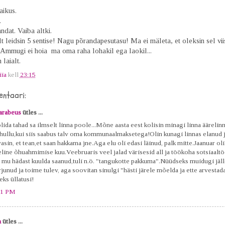
aikus.
.
ndat. Vaiba altki.
lt leidsin 5 sentise! Nagu põrandapesutasu! Ma ei mäleta, et oleksin sel vii
. Ammugi ei hoia ma oma raha lohakil ega laokil...
 laialt.
iia
kell
23:15
ntaari:
arabeus
ütles ...
lida tahad sa ilmselt linna poole...Mõne aasta eest kolisin minagi linna äärelin
 hullu,kui siis saabus talv oma kommunaalmaksetega!Olin kunagi linnas elanud 
asin, et tean,et saan hakkama jne.Aga elu oli edasi läinud, palk mitte.Jaanuar oli
eline õhuahmimise kuu.Veebruaris veel jalad värisesid all ja töökoha sotsiaaltö
i mu hädast kuulda saanud,tuli n.ö. "tangukotte pakkuma".Nüüdseks muidugi jäll
junud ja toime tulev, aga soovitan sinulgi "hästi järele mõelda ja ette arvestada
eks üllatusi!
11 PM
a
ütles ...