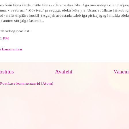
oviksin linna äärde, mitte linna - olen maakas ikka. Aga maksudega olen harjun
nuar - veebruar "röövivad" praegugi, elektriküte jne. Usun, et üllatusi jätkub ig
l - neist ei pääse kuskil :) Aga jah arvestada tuleb iga pisiasjagagi, muidu olek
a ammu siit jalga lasknud...
täh sellegipoolest!
11 PM
ta kommentaar
stitus
Avaleht
Vanem 
Postituse kommentaarid (Atom)