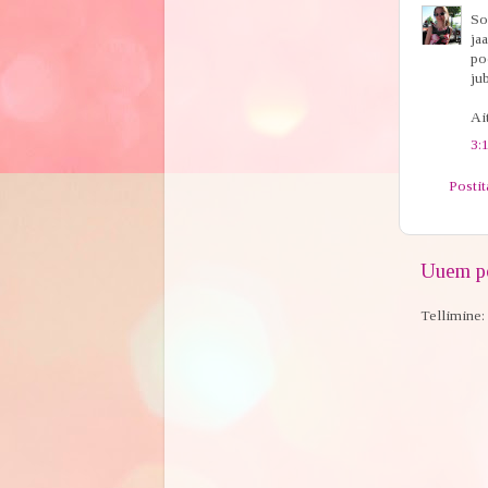
So
jaa
poo
jub
Ai
3:
Posti
Uuem po
Tellimine: