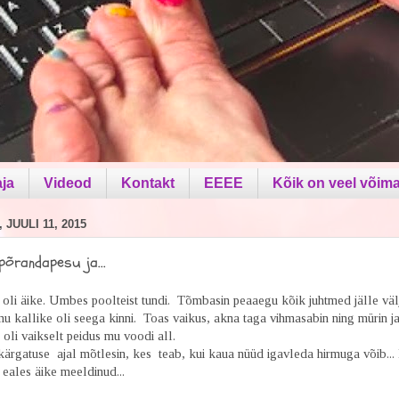
aja
Videod
Kontakt
EEEE
Kõik on veel võima
JUULI 11, 2015
 põrandapesu ja...
 oli äike. Umbes poolteist tundi. Tõmbasin peaaegu kõik juhtmed jälle väl
u kallike oli seega kinni. Toas vaikus, akna taga vihmasabin ning mürin ja
oli vaikselt peidus mu voodi all.
kärgatuse ajal mõtlesin, kes teab, kui kaua nüüd igavleda hirmuga võib...
 eales äike meeldinud...