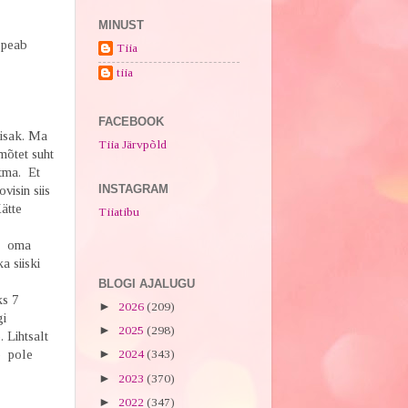
MINUST
 peab
Tiia
tiia
FACEBOOK
eisak. Ma
Tiia Järvpõld
mõtet suht
tma. Et
INSTAGRAM
visin siis
Kätte
Tiiatibu
aid oma
a siiski
BLOGI AJALUGU
ks 7
►
2026
(209)
gi
►
2025
(298)
 Lihtsalt
e pole
►
2024
(343)
►
2023
(370)
►
2022
(347)