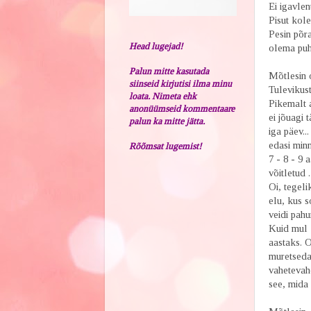
Ei igavlen
Pisut kole
Pesin põr
Head lugejad!
olema puh
Palun mitte kasutada
Mõtlesin o
siinseid kirjutisi ilma minu
Tulevikust
loata. Nimeta ehk
Pikemalt 
anonüümseid kommentaare
ei jõuagi 
palun ka mitte jätta.
iga päev.
edasi minn
Rõõmsat lugemist!
7 - 8 - 9 
võitletud .
Oi, tegeli
elu, kus s
veidi pahu
Kuid mul 
aastaks. O
muretseda
vahetevah
see, mida