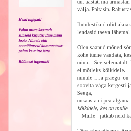
uut aastat, ma armastan
välja. Paitasin. Rahustas
Head lugejad!
Ilutulestikud olid aknas
Palun mitte kasutada
lendasid taeva lähemal j
siinseid kirjutisi ilma minu
loata. Nimeta ehk
anonüümseid kommentaare
Olen saanud mõned sõnum
palun ka mitte jätta.
kohe tunne vaadata, kes 
Rõõmsat lugemist!
mina.... See selematult
ei mõtleks kõikidele.
minule.... Ja praegu on
soovita väga kergesti ja
Seega,
uusaasta ei pea algama 
kõikidele, kes on mulle 1
Mulle jätkub neid kau
Täna olen niisama. Ar