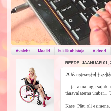
Avaleht
Maalid
Isiklik abistaja
Videod
REEDE, JAANUAR 01, 
2016 esimestel tundidel
... ja akna taga sajab
tänavalaterna ümber... 
Kass Pätu oli esimene,