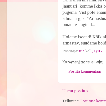
jaanuari komme ikka on
pugema. Vist pole ena
silmanurgast "Armastust
omaette laginal...
Hoiame iseend! Kõik a
armastav, suudame hoida
Postitaja:
tiia
kell
03:05
Kommentaare ei ole:
Postita kommentaar
Uuem postitus
Tellimine:
Postituse komm