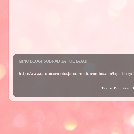
MINU BLOGI SÕBRAD JA TOETAJAD
http://www.tasutaturundusjainternetiturundus.com/logod-log
Teema Pildi aken. 