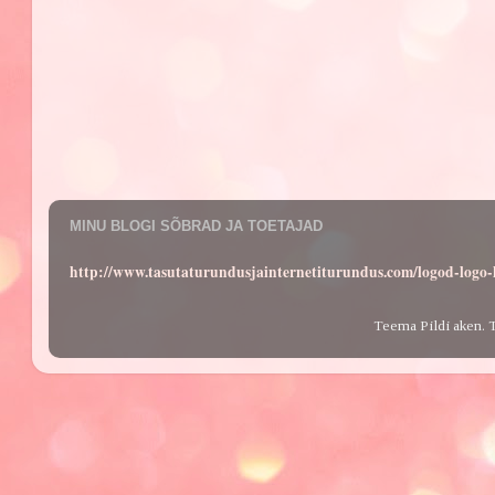
MINU BLOGI SÕBRAD JA TOETAJAD
http://www.tasutaturundusjainternetiturundus.com/logod-log
Teema Pildi aken. 