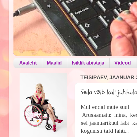
Avaleht
Maalid
Isiklik abistaja
Videod
TEISIPÄEV, JAANUAR 2
Seda võib küll juhtud
Mul endal muie suul.
Arusaamatu: mina, kes 
sel jaanuarikuul läbi 
kogunisti tald lahti...