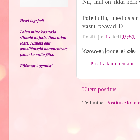
Nii, mul on ikka kõik v
Pole hullu, uued ostsi
Head lugejad!
vastu peavad :D
Palun mitte kasutada
Postitaja:
tiia
kell
19:51
siinseid kirjutisi ilma minu
loata. Nimeta ehk
anonüümseid kommentaare
Kommentaare ei ole:
palun ka mitte jätta.
Postita kommentaar
Rõõmsat lugemist!
Uuem postitus
Tellimine:
Postituse komm