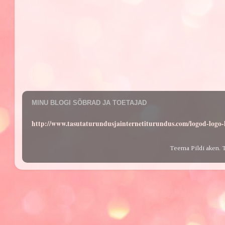
MINU BLOGI SÕBRAD JA TOETAJAD
http://www.tasutaturundusjainternetiturundus.com/logod-log
Teema Pildi aken. 