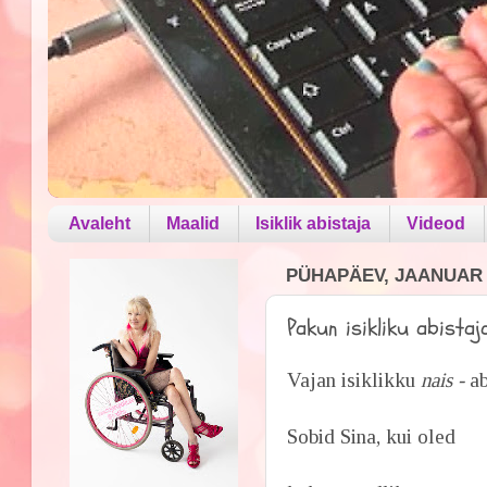
Avaleht
Maalid
Isiklik abistaja
Videod
PÜHAPÄEV, JAANUAR 0
Pakun isikliku abistaj
Vajan isiklikku
nais -
ab
Sobid Sina, kui oled