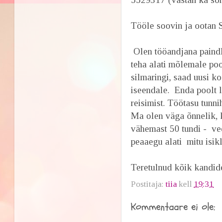
Tööle soovin ja ootan S
Olen tööandjana paindli
teha alati mõlemale po
silmaringi, saad uusi ko
iseendale. Enda poolt 
reisimist. Töötasu tunn
Ma olen väga õnnelik, 
vähemast 50 tundi - ve
peaaegu alati mitu isikl
Teretulnud kõik kandide
Postitaja:
tiia
kell
19:31
Kommentaare ei ole: