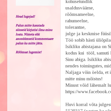
kohusetundlik
usaldusväärne,
rõõmsameelne,
Head lugejad!
rahumeelne,
Palun mitte kasutada
tolerantne,
siinseid kirjutisi ilma minu
julge ja keskmise füüsi
loata. Nimeta ehk
anonüümseid kommentaare
Töö sobib hästi üliõpila
palun ka mitte jätta.
Isikliku abistajana on S
Rõõmsat lugemist!
kodus kui tööl, samuti k
Sinu abiga. Isikliku abi
nendes toimingutes, mida
Naljaga võin öelda, et 
mitte minu mõistus!
Minust võid lähemalt lu
https://www.facebook.co
Huvi korral võta julges
5529317 (vastan ka sõ