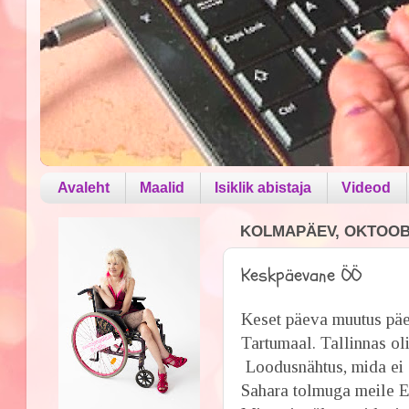
Avaleht
Maalid
Isiklik abistaja
Videod
KOLMAPÄEV, OKTOOBE
Keskpäevane ÖÖ
Keset päeva muutus pä
Tartumaal. Tallinnas oli
Loodusnähtus, mida ei 
Sahara tolmuga meile E