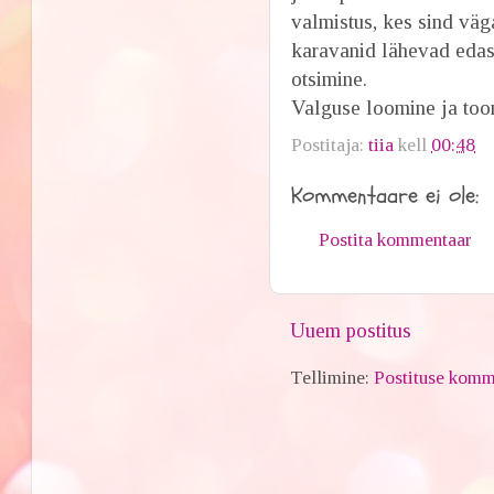
valmistus, kes sind väg
karavanid lähevad edas
otsimine.
Valguse loomine ja toom
Postitaja:
tiia
kell
00:48
Kommentaare ei ole:
Postita kommentaar
Uuem postitus
Tellimine:
Postituse komm