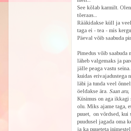
See kõlab karmilt. Olen
tõeraas...
Rääkidakse küll ja veel
taga ei - tea - mis kerg
Päeval võib saabuda pim
Pimedus võib saabuda m
läheb valgemaks ja pare
jälle peaga vastu seina
kuidas erivajadustega na
läbi ja tunda veel õnnel
öeldakse ära.
Saan aru, 
Küsimus on aga ikkagi s
olu. Miks ajame taga, e
puuet, on võrdsed, kui 
puudusel jagada oma kog
ja ka puueteta inimeste