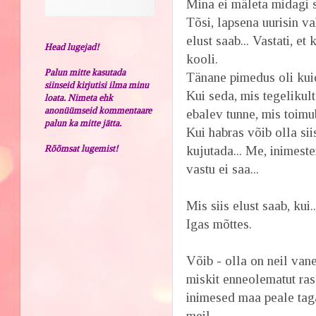
Mina ei mäleta midagi s
Tõsi, lapsena uurisin va
elust saab... Vastati, e
Head lugejad!
kooli.
Palun mitte kasutada
Tänane pimedus oli kui
siinseid kirjutisi ilma minu
Kui seda, mis tegelikult
loata. Nimeta ehk
anonüümseid kommentaare
ebalev tunne, mis toimu
palun ka mitte jätta.
Kui habras võib olla si
Rõõmsat lugemist!
kujutada... Me, inimest
vastu ei saa...
Mis siis elust saab, kui..
Igas mõttes.
Võib - olla on neil van
miskit enneolematut rask
inimesed maa peale taga
meil...