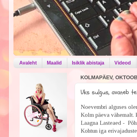
Avaleht
Maalid
Isiklik abistaja
Videod
KOLMAPÄEV, OKTOOBE
Uks sulgus, avaneb t
Noevembri alguses olen
Kolm päeva vähemalt. 
Laagna Lasteaed - Põhi
Kohtun iga erivajaduste