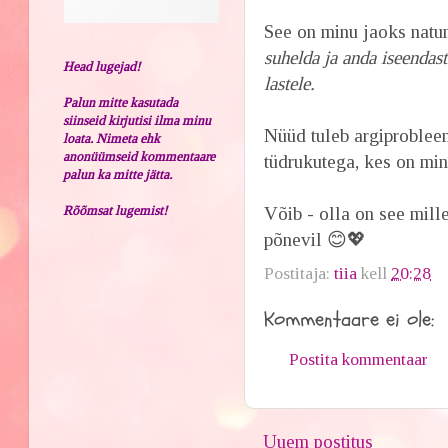
See on minu jaoks natu
suhelda ja anda iseendast
Head lugejad!
lastele.
Palun mitte kasutada
siinseid kirjutisi ilma minu
Nüüd tuleb argiproblee
loata. Nimeta ehk
anonüümseid kommentaare
tüdrukutega, kes on min
palun ka mitte jätta.
Rõõmsat lugemist!
Võib - olla on see mill
põnevil 😊💖
Postitaja:
tiia
kell
20:28
Kommentaare ei ole:
Postita kommentaar
Uuem postitus