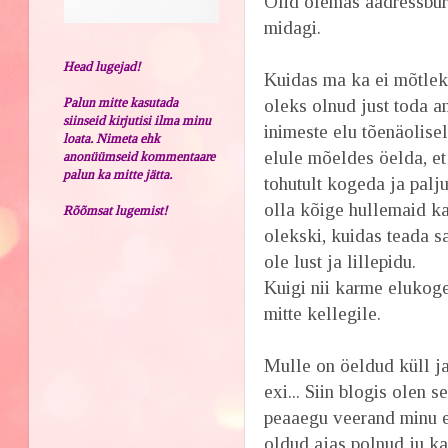
Olid olemas aadressbüro
midagi.
Head lugejad!
Kuidas ma ka ei mõtleks
Palun mitte kasutada
oleks olnud just toda a
siinseid kirjutisi ilma minu
inimeste elu tõenäolise
loata. Nimeta ehk
elule mõeldes öelda, et
anonüümseid kommentaare
palun ka mitte jätta.
tohutult kogeda ja palju
olla kõige hullemaid ka
Rõõmsat lugemist!
olekski, kuidas teada sa
ole lust ja lillepidu.
Kuigi nii karme elukog
mitte kellegile.
Mulle on öeldud küll ja
exi... Siin blogis olen 
peaaegu veerand minu el
oldud ajas polnud ju ka 