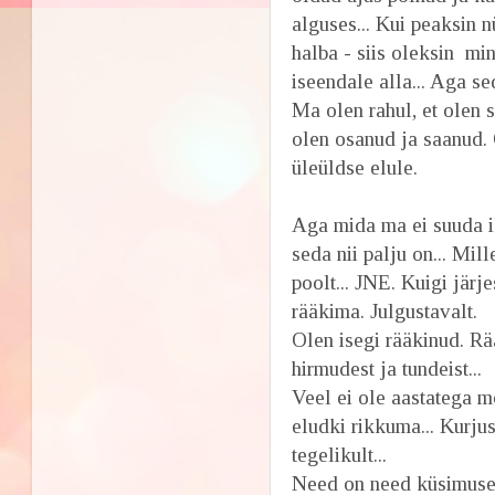
alguses... Kui peaksin 
halba - siis oleksin mi
iseendale alla... Aga se
Ma olen rahul, et olen 
olen osanud ja saanud.
üleüldse elule.
Aga mida ma ei suuda i
seda nii palju on... Mil
poolt... JNE. Kuigi järj
rääkima. Julgustavalt.
Olen isegi rääkinud. Rä
hirmudest ja tundeist...
Veel ei ole aastatega 
eludki rikkuma... Kurju
tegelikult...
Need on need küsimused,