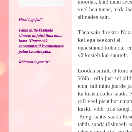
möödas, kuid minu sees
veel hea tunne, mida is
silmades sain.
Head lugejad!
Palun mitte kasutada
Täna sain direktor Natal
siinseid kirjutisi ilma minu
kellega seekord ei
loata. Nimeta ehk
anonüümseid kommentaare
õnnestunud kohtuda, emei
palun ka mitte jätta.
väikestelt kui suurtelt.
Rõõmsat lugemist!
Loodan siiralt, et kõik
Võib - olla just sel pil
ema tuli minu juurde ja 
ka kunstnikuks saada. N
roll veel pisut harjumat
kuskil võib olla keegi l
Keegi tahtis saada Eest
tahtis saada tõsimeeli 
tahtsin omal ajal emaks 