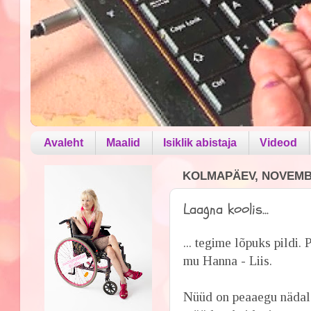
Avaleht
Maalid
Isiklik abistaja
Videod
KOLMAPÄEV, NOVEMBE
Laagna koolis...
... tegime lõpuks pildi. 
mu Hanna - Liis.
Nüüd on peaaegu nädal