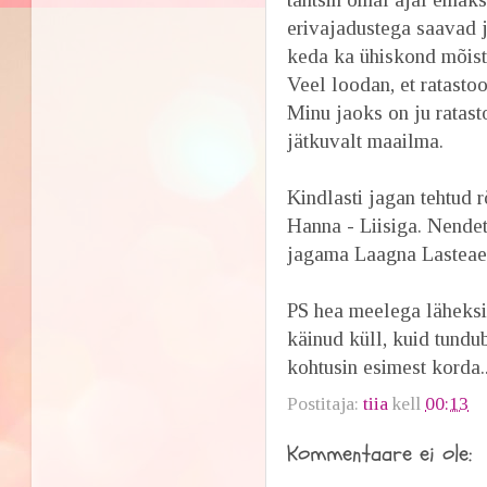
erivajadustega saavad 
keda ka ühiskond mõist
Veel loodan, et ratastoo
Minu jaoks on ju ratast
jätkuvalt maailma.
Kindlasti jagan tehtud 
Hanna - Liisiga. Nende
jagama Laagna Lasteaed
PS hea meelega läheksin
käinud küll, kuid tundu
kohtusin esimest korda.
Postitaja:
tiia
kell
00:13
Kommentaare ei ole: