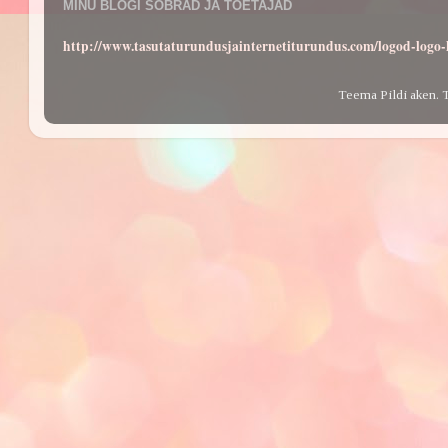
MINU BLOGI SÕBRAD JA TOETAJAD
http://www.tasutaturundusjainternetiturundus.com/logod-log
Teema Pildi aken. 