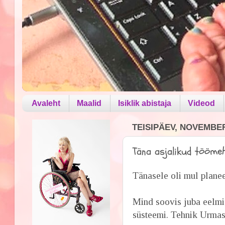
Avaleht
Maalid
Isiklik abistaja
Videod
TEISIPÄEV, NOVEMBER
Täna asjalikud töömeh
Tänasele oli mul planee
Mind soovis juba eelmi
süsteemi. Tehnik Urmas 