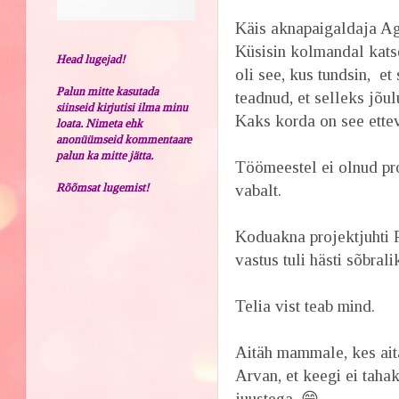
Käis aknapaigaldaja A
Küsisin kolmandal katse
Head lugejad!
oli see, kus tundsin, e
Palun mitte kasutada
teadnud, et selleks jõu
siinseid kirjutisi ilma minu
Kaks korda on see ettev
loata. Nimeta ehk
anonüümseid kommentaare
palun ka mitte jätta.
Töömeestel ei olnud pr
Rõõmsat lugemist!
vabalt.
Koduakna projektjuhti R
vastus tuli hästi sõbra
Telia vist teab mind.
Aitäh mammale, kes ait
Arvan, et keegi ei tah
juustega. 😁