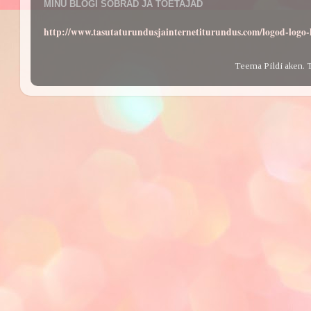
MINU BLOGI SÕBRAD JA TOETAJAD
http://www.tasutaturundusjainternetiturundus.com/logod-log
Teema Pildi aken. 