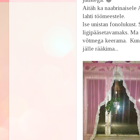
Aitäh ka naabrinaisele 
lahti töömeestele.
Ise unistan fonolukust.
ligipääsetavamaks. Ma 
võtmega keerama. Kunag
jälle rääkima...