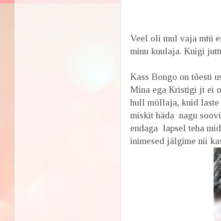
Veel oli mul vaja mtü e
minu kuulaja. Kuigi jutt
Kass Bongo on tõesti usk
Mina ega Kristigi jt ei 
hull möllaja, kuid laste
miskit häda nagu soovib
endaga lapsel teha mid
inimesed jälgime nii ka