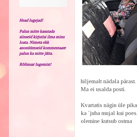
Head lugejad!
Palun mitte kasutada
siinseid kirjutisi ilma minu
loata. Nimeta ehk
anonüümseid kommentaare
palun ka mitte jätta.
Rõõmsat lugemist!
hiljemalt nädala pärast
Ma ei usalda posti.
Kvartatis nägin üle pik
ka ´juba mujal kui poe
olemine kutsub ostma