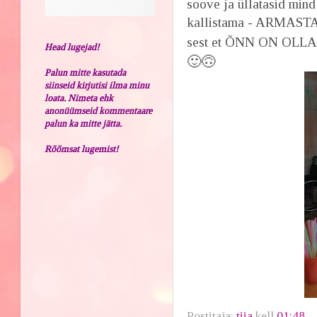
soove ja üllatasid mind 
kallistama - ARMASTAN 
sest et ÕNN ON OL
Head lugejad!
🙂
🙃
Palun mitte kasutada
siinseid kirjutisi ilma minu
loata. Nimeta ehk
anonüümseid kommentaare
palun ka mitte jätta.
Rõõmsat lugemist!
Postitaja:
tiia
kell
01:48