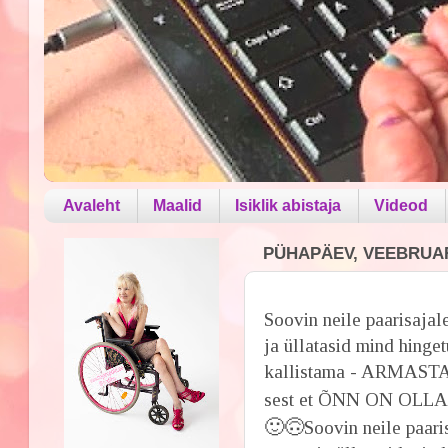
Avaleht
Maalid
Isiklik abistaja
Videod
PÜHAPÄEV, VEEBRUAR 
Soovin neile paarisajal
ja üllatasid mind hinget
kallistama - ARMASTAN 
sest et ÕNN ON OL
🙂
🙃
Soovin neile paari