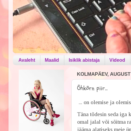
Avaleht
Maalid
Isiklik abistaja
Videod
KOLMAPÄEV, AUGUST 1
Õhkõrn piir...
... on olemise ja olemi
Täna tõdesin seda iga 
omal jalal või sõitma ra
jääma alatiseks meie üm