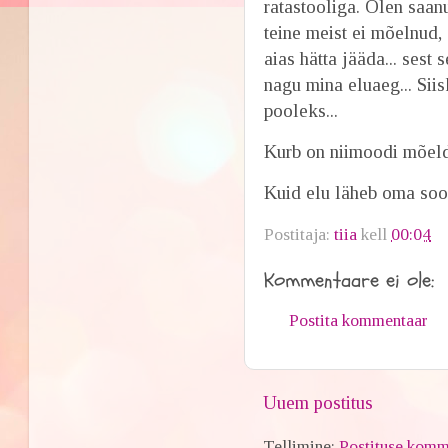
ratastooliga. Olen saan
teine meist ei mõelnud,
aias hätta jääda... sest
nagu mina eluaeg... Siis
pooleks...
Kurb on niimoodi mõeld
Kuid elu läheb oma sood
Postitaja:
tiia
kell
00:04
Kommentaare ei ole:
Postita kommentaar
Uuem postitus
Tellimine:
Postituse komm