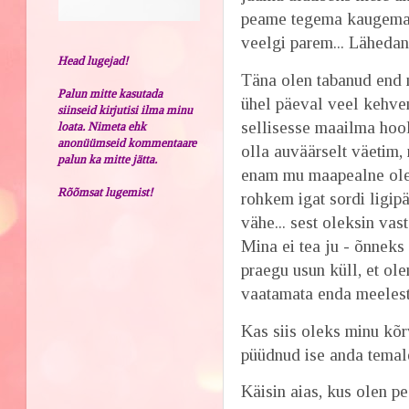
peame tegema kaugemal,
veelgi parem... Lähedan
Head lugejad!
Täna olen tabanud end 
Palun mitte kasutada
ühel päeval veel kehvema
siinseid kirjutisi ilma minu
sellisesse maailma hool
loata. Nimeta ehk
anonüümseid kommentaare
olla auväärselt väetim,
palun ka mitte jätta.
enam mu maapealne olem
Rõõmsat lugemist!
rohkem igat sordi ligip
vähe... sest oleksin vas
Mina ei tea ju - õnneks 
praegu usun küll, et ol
vaatamata enda meelest 
Kas siis oleks minu kõr
püüdnud ise anda temale.
Käisin aias, kus olen 